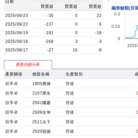
日期
買賣超
買賣超
買賣超
融券餘額(百張
0.5
2025/09/23
-35
0
22
2025/09/22
-137
0
6
0.25
2025/09/19
-191
0
-18
0
2025/09/18
-268
3
-3
2026
2025/09/17
-27
10
-8
產業供銷分析
產業關係
個股名稱
生產類別
競爭者
1805寶徠
營建
競爭者
2107厚生
營建
競爭者
2501國建
營建
競爭者
2509全坤
營建
競爭者
2511太子
營建
競爭者
2520冠德
營建