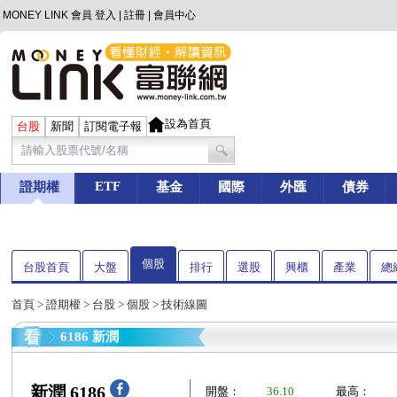
MONEY LINK 會員
登入
|
註冊
|
會員中心
設為首頁
台股
新聞
訂閱電子報
ETF
證期權
基金
國際
外匯
債券
個股
台股首頁
大盤
排行
選股
興櫃
產業
總
首頁
>
證期權
>
台股
>
個股
> 技術線圖
6186 新潤
新潤 6186
開盤：
36.10
最高：