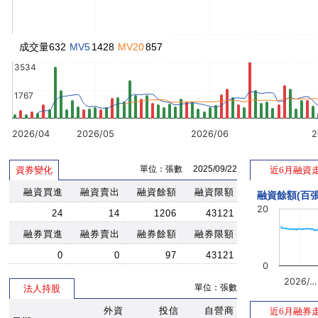
成交量632
MV5
1428
MV20
857
3534
1767
2026/04
2026/05
2026/06
2
單位：張數 2025/09/22
資券變化
近6月融資
融資買進
融資賣出
融資餘額
融資限額
融資餘額(百張
20
24
14
1206
43121
融券買進
融券賣出
融券餘額
融券限額
0
0
97
43121
0
2026/…
單位：張數
法人持股
外資
投信
自營商
近6月融券