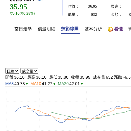
35.95
昨收：
36.05
買進：
▽0.10(▽0.28%)
總量：
632
金額：
技術線圖
當日走勢
價量明細
基本分析
看懂
開盤
36.10
最高
36.10
最低
35.80
收盤
35.95
成交量
632 漲跌 -6.5
MA5
40.75
▼
MA10
41.27
▼
MA20
42.01
▼