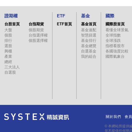
證期權
ETF
基金
國際
台股首頁
台指期貨
ETF首頁
基金首頁
國際股首頁
大盤
個股期貨
基金速配
看懂全球景氣
個股
台指選擇權
智慧篩選
全球指數
排行
個股選擇權
基金排行
全球漲跌
選股
基金總覽
指標看股市
興櫃
自選基金
各國強度比較
產業
我的組合
國際氣象台
總經
三大法人
自選股
關於我們
會
｜
｜
© 本網站所提供
並不提供任何明