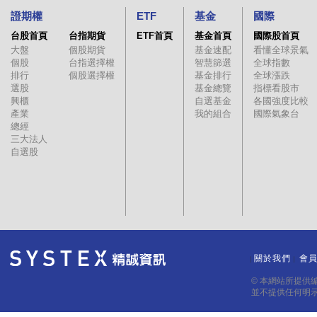
證期權
ETF
基金
國際
台股首頁
台指期貨
ETF首頁
基金首頁
國際股首頁
大盤
個股期貨
基金速配
看懂全球景氣
個股
台指選擇權
智慧篩選
全球指數
排行
個股選擇權
基金排行
全球漲跌
選股
基金總覽
指標看股市
興櫃
自選基金
各國強度比較
產業
我的組合
國際氣象台
總經
三大法人
自選股
關於我們
會
｜
｜
© 本網站所提供
並不提供任何明