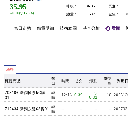
35.95
昨收：
36.05
買進：
▽0.10(▽0.28%)
總量：
632
金額：
當日走勢
價量明細
技術線圖
基本分析
看懂
權證
類
成交
權證商品
時間
成交
漲跌
到期
型
量
認
708106 新潤國票5C購
▽
12:16
0.39
10
202612
0.01
01
購
認
712434 新潤永豐63購01
--
--
--
--
202703
購