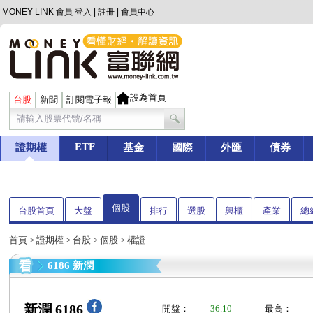
MONEY LINK 會員
登入
|
註冊
|
會員中心
設為首頁
台股
新聞
訂閱電子報
ETF
證期權
基金
國際
外匯
債券
個股
台股首頁
大盤
排行
選股
興櫃
產業
總
首頁
>
證期權
>
台股
>
個股
> 權證
6186 新潤
新潤 6186
開盤：
36.10
最高：