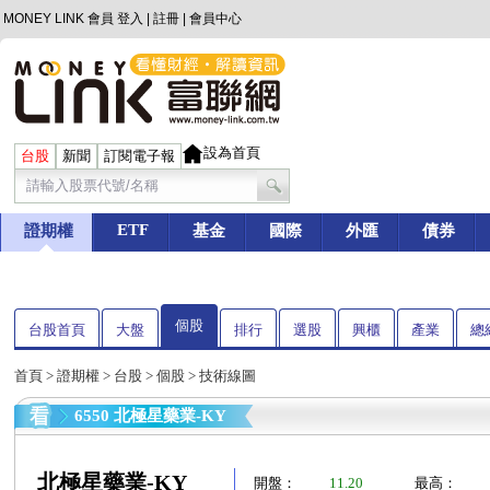
MONEY LINK 會員
登入
|
註冊
|
會員中心
設為首頁
台股
新聞
訂閱電子報
ETF
證期權
基金
國際
外匯
債券
個股
台股首頁
大盤
排行
選股
興櫃
產業
總
首頁
>
證期權
>
台股
>
個股
> 技術線圖
6550 北極星藥業-KY
北極星藥業-KY
開盤：
11.20
最高：