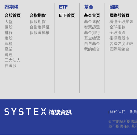
證期權
ETF
基金
國際
台股首頁
台指期貨
ETF首頁
基金首頁
國際股首頁
大盤
個股期貨
基金速配
看懂全球景氣
個股
台指選擇權
智慧篩選
全球指數
排行
個股選擇權
基金排行
全球漲跌
選股
基金總覽
指標看股市
興櫃
自選基金
各國強度比較
產業
我的組合
國際氣象台
總經
三大法人
自選股
關於我們
會
｜
｜
© 本網站所提供
並不提供任何明