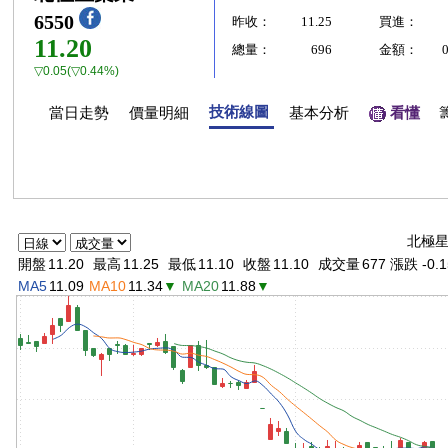
6550
昨收：
11.25
買進：
11.20
總量：
696
金額：
▽0.05(▽0.44%)
技術線圖
當日走勢
價量明細
基本分析
看懂
北極星
開盤
11.20
最高
11.25
最低
11.10
收盤
11.10
成交量
677 漲跌 -0.1
MA5
11.09
MA10
11.34
▼
MA20
11.88
▼