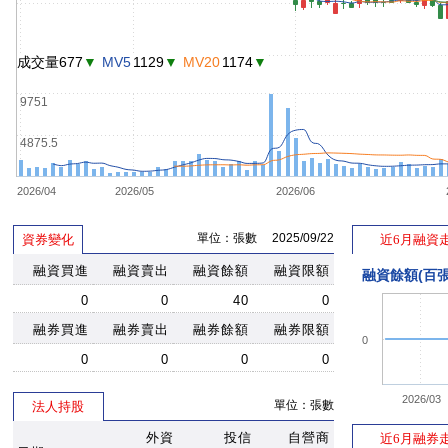
成交量677
▼
MV5
1129
▼
MV20
1174
▼
9751
4875.5
2026/04
2026/05
2026/06
單位：張數 2025/09/22
資券變化
近6月融資
融資買進
融資賣出
融資餘額
融資限額
融資餘額(百張
0
0
40
0
融券買進
融券賣出
融券餘額
融券限額
0
0
0
0
0
2026/03
單位：張數
法人持股
外資
投信
自營商
近6月融券