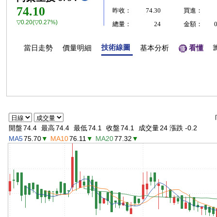
74.10
昨收：
74.30
買進：
▽0.20(▽0.27%)
總量：
24
金額：
技術線圖
當日走勢
價量明細
基本分析
看懂
開盤
74.4
最高
74.4
最低
74.1
收盤
74.1
成交量
24 漲跌 -0.2
MA5
75.70
▼
MA10
76.11
▼
MA20
77.32
▼