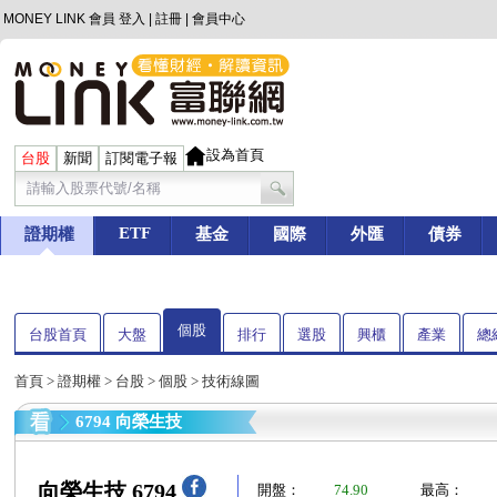
MONEY LINK 會員
登入
|
註冊
|
會員中心
設為首頁
台股
新聞
訂閱電子報
ETF
證期權
基金
國際
外匯
債券
個股
台股首頁
大盤
排行
選股
興櫃
產業
總
首頁
>
證期權
>
台股
>
個股
> 技術線圖
6794 向榮生技
向榮生技 6794
開盤：
74.90
最高：