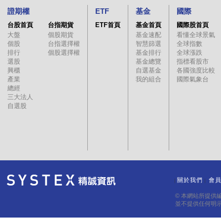
證期權
ETF
基金
國際
台股首頁
台指期貨
ETF首頁
基金首頁
國際股首頁
大盤
個股期貨
基金速配
看懂全球景氣
個股
台指選擇權
智慧篩選
全球指數
排行
個股選擇權
基金排行
全球漲跌
選股
基金總覽
指標看股市
興櫃
自選基金
各國強度比較
產業
我的組合
國際氣象台
總經
三大法人
自選股
關於我們
會
｜
｜
© 本網站所提供
並不提供任何明