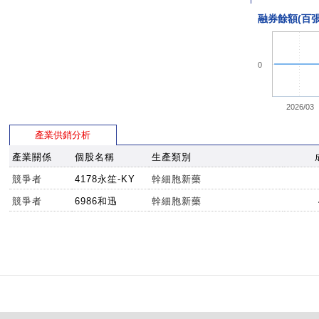
融券餘額(百張
0
2026/03
產業供銷分析
產業關係
個股名稱
生產類別
競爭者
4178永笙-KY
幹細胞新藥
競爭者
6986和迅
幹細胞新藥