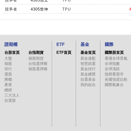
競爭者
4303信立
TPU
競爭者
4305世坤
TPU
證期權
ETF
基金
國際
台股首頁
台指期貨
ETF首頁
基金首頁
國際股首頁
大盤
個股期貨
基金速配
看懂全球景氣
個股
台指選擇權
智慧篩選
全球指數
排行
個股選擇權
基金排行
全球漲跌
選股
基金總覽
指標看股市
興櫃
自選基金
各國強度比較
產業
我的組合
國際氣象台
總經
三大法人
自選股