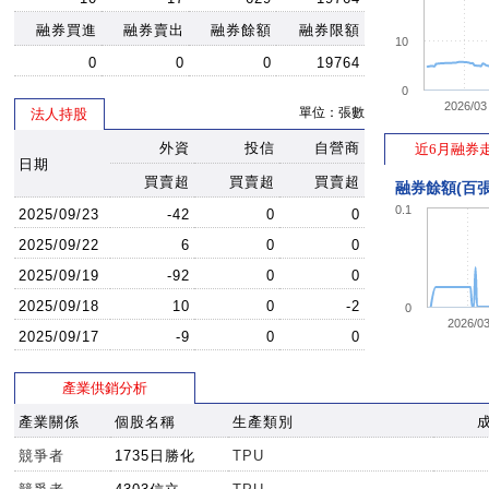
融券買進
融券賣出
融券餘額
融券限額
10
0
0
0
19764
0
2026/03
單位：張數
法人持股
外資
投信
自營商
近6月融券
日期
買賣超
買賣超
買賣超
融券餘額(百張
0.1
2025/09/23
-42
0
0
2025/09/22
6
0
0
2025/09/19
-92
0
0
2025/09/18
10
0
-2
0
2026/0
2025/09/17
-9
0
0
產業供銷分析
產業關係
個股名稱
生產類別
競爭者
1735日勝化
TPU