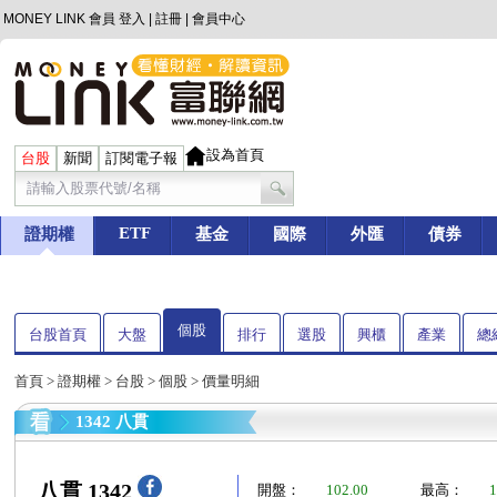
MONEY LINK 會員
登入
|
註冊
|
會員中心
設為首頁
台股
新聞
訂閱電子報
ETF
證期權
基金
國際
外匯
債券
個股
台股首頁
大盤
排行
選股
興櫃
產業
總
首頁
>
證期權
>
台股
>
個股
> 價量明細
1342 八貫
八貫 1342
開盤：
102.00
最高：
1