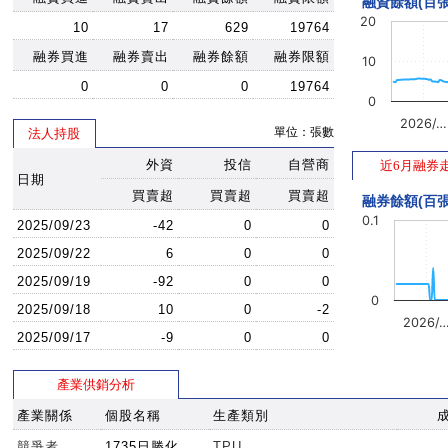
融資餘額(百張
20
10
17
629
19764
融券買進
融券賣出
融券餘額
融券限額
10
0
0
0
19764
0
2026/…
單位：張數
法人持股
外資
投信
自營商
近6月融券
日期
買賣超
買賣超
買賣超
融券餘額(百張
0.1
2025/09/23
-42
0
0
2025/09/22
6
0
0
2025/09/19
-92
0
0
0
2025/09/18
10
0
-2
2026/
2025/09/17
-9
0
0
產業供銷分析
產業關係
個股名稱
生產類別
競爭者
1735日勝化
TPU