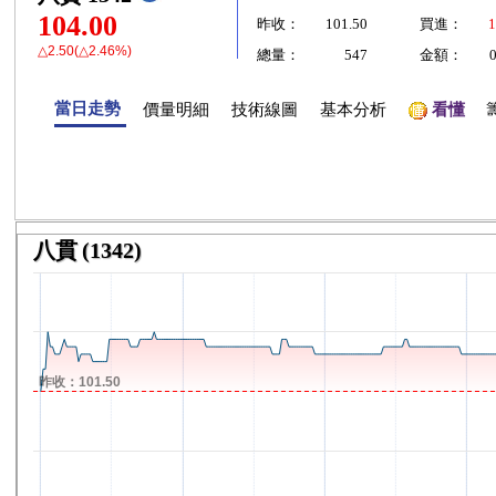
104.00
昨收：
101.50
買進：
1
△2.50(△2.46%)
總量：
547
金額：
當日走勢
價量明細
技術線圖
基本分析
看懂