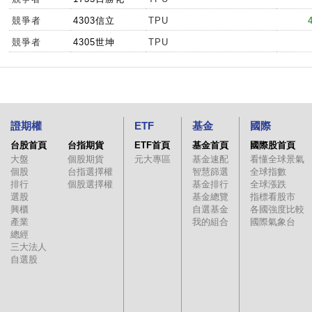
競爭者
4303信立
TPU
競爭者
4305世坤
TPU
證期權
ETF
基金
國際
台股首頁
台指期貨
ETF首頁
基金首頁
國際股首頁
大盤
個股期貨
元大專區
基金速配
看懂全球景氣
個股
台指選擇權
智慧篩選
全球指數
排行
個股選擇權
基金排行
全球漲跌
選股
基金總覽
指標看股市
興櫃
自選基金
各國強度比較
產業
我的組合
國際氣象台
總經
三大法人
自選股