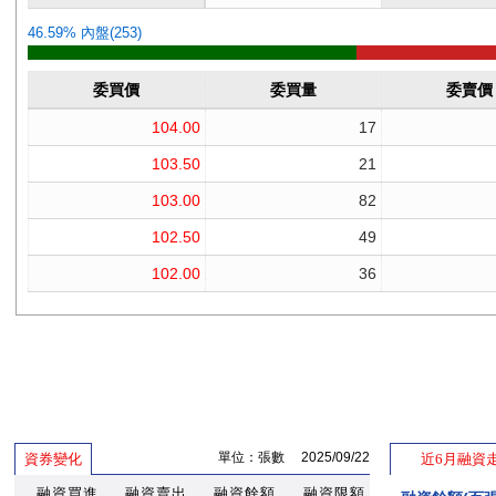
單位：張數 2025/09/22
資券變化
近6月融資
融資買進
融資賣出
融資餘額
融資限額