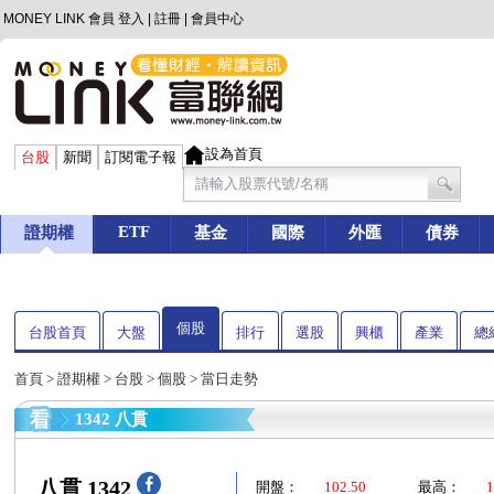
MONEY LINK 會員
登入
|
註冊
|
會員中心
設為首頁
台股
新聞
訂閱電子報
ETF
證期權
基金
國際
外匯
債券
個股
台股首頁
大盤
排行
選股
興櫃
產業
總
首頁
>
證期權
>
台股
>
個股
> 當日走勢
1342 八貫
八貫 1342
開盤：
102.50
最高：
1