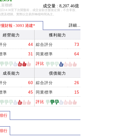
.富聯網
成交量 : 8,207.46億
日14:30至下次開盤前，成交金額含盤後定價，不含零股、
拍賣及標購。實際以交易所轉檔時間為主。
詳細...
懂財報 - 3093 港建*
經營能力
獲利能力
評分
44
綜合評分
73
標準
31
同業標準
64
評比
成長能力
償債能力
評分
60
綜合評分
26
標準
45
同業標準
15
評比
排行
排行