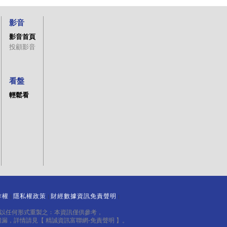
影音
影音首頁
投顧影音
看盤
輕鬆看
作權
隱私權政策
財經數據資訊免責聲明
｜
｜
｜
得以任何形式重製之﹔本資訊僅供參考，
錯漏，詳情請見
【 精誠資訊富聯網-免責聲明 】
。