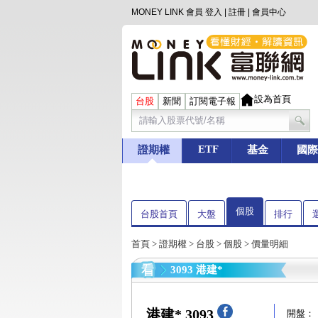
MONEY LINK 會員
登入
|
註冊
|
會員中心
設為首頁
台股
新聞
訂閱電子報
ETF
證期權
基金
國際
個股
台股首頁
大盤
排行
首頁
>
證期權
>
台股
>
個股
> 價量明細
3093 港建*
港建* 3093
開盤：