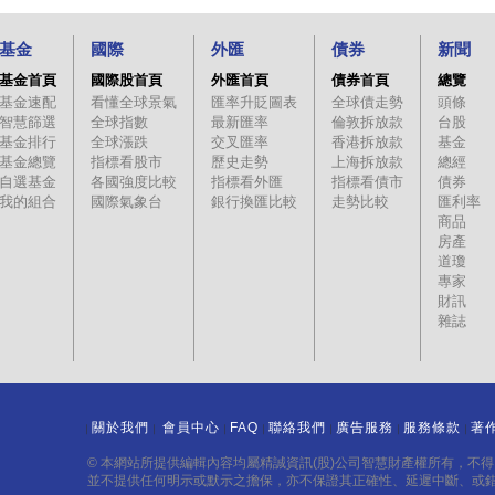
47.45
47.45
▼ 1
2
基金
國際
外匯
債券
新聞
47.25
47.25
▼ 1.2
19
基金首頁
國際股首頁
外匯首頁
債券首頁
總覽
47.5
47.35
▼ 1.1
3
基金速配
看懂全球景氣
匯率升貶圖表
全球債走勢
頭條
47.55
47.45
▼ 1
1
智慧篩選
全球指數
最新匯率
倫敦拆放款
台股
基金排行
全球漲跌
交叉匯率
香港拆放款
基金
47.55
47.45
▼ 1
2
基金總覽
指標看股市
歷史走勢
上海拆放款
總經
自選基金
47.7
各國強度比較
47.5
指標看外匯
▼ 0.95
指標看債市
3
債券
我的組合
國際氣象台
銀行換匯比較
走勢比較
匯利率
47.7
47.5
▼ 0.95
3
商品
房產
47.75
47.55
▼ 0.9
1
道瓊
47.8
47.7
▼ 0.75
1
專家
財訊
47.8
47.7
▼ 0.75
1
雜誌
47.8
47.7
▼ 0.75
1
47.7
47.7
▼ 0.75
15
47.85
47.7
▼ 0.75
10
關於我們
會員中心
FAQ
聯絡我們
廣告服務
服務條款
著
47.7
47.6
▼ 0.85
3
｜
｜
｜
｜
｜
｜
｜
48.1
47.85
▼ 0.6
6
© 本網站所提供編輯內容均屬精誠資訊(股)公司智慧財產權所有，不
並不提供任何明示或默示之擔保，亦不保證其正確性、延遲中斷、或
48.15
47.9
▼ 0.55
1