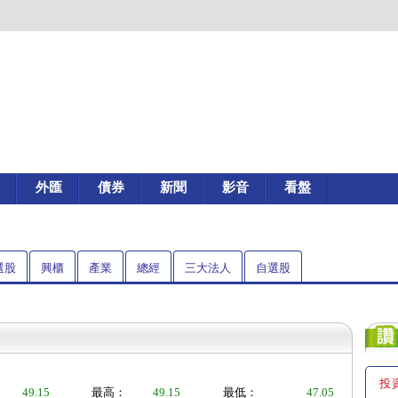
外匯
債券
新聞
影音
看盤
選股
興櫃
產業
總經
三大法人
自選股
投
49.15
最高：
49.15
最低：
47.05