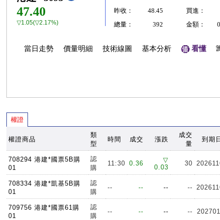
47.40
昨收：
48.45
買進：
▽1.05(▽2.17%)
總量：
392
金額：
當日走勢
價量明細
技術線圖
基本分析
看懂
權證
類
成交
權證商品
時間
成交
漲跌
到期
型
量
認
708294 港建*國票5B購
▽
11:30
0.36
30
202611
0.03
01
購
認
708334 港建*凱基5B購
--
--
--
--
202611
01
購
認
709756 港建*國票61購
--
--
--
--
202701
01
購