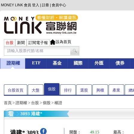
MONEY LINK 會員
登入
|
註冊
|
會員中心
設為首頁
台股
新聞
訂閱電子報
ETF
證期權
基金
國際
外匯
債券
個股
台股首頁
大盤
排行
選股
興櫃
產業
總
首頁
>
證期權
>
台股
>
個股
> 權證
3093 港建*
港建* 3093
開盤：
49.15
最高：