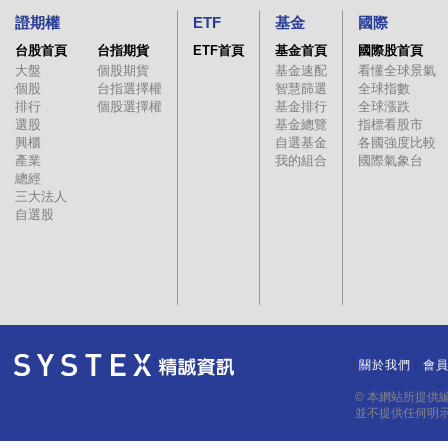
證期權
ETF
基金
國際
台股首頁
台指期貨
ETF首頁
基金首頁
國際股首頁
大盤
個股期貨
基金速配
看懂全球景氣
個股
台指選擇權
智慧篩選
全球指數
排行
個股選擇權
基金排行
全球漲跌
選股
基金總覽
指標看股市
興櫃
自選基金
各國強度比較
產業
我的組合
國際氣象台
總經
三大法人
自選股
關於我們
會
｜
｜
© 本網站所提供
並不提供任何明