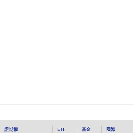
證期權
ETF
基金
國際