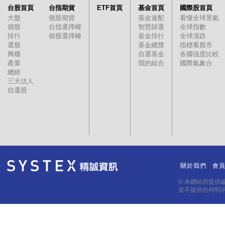
台股首頁
台指期貨
ETF首頁
基金首頁
國際股首頁
大盤
個股期貨
基金速配
看懂全球景氣
個股
台指選擇權
智慧篩選
全球指數
排行
個股選擇權
基金排行
全球漲跌
選股
基金總覽
指標看股市
興櫃
自選基金
各國強度比較
產業
我的組合
國際氣象台
總經
三大法人
自選股
關於我們
會
｜
｜
© 本網站所提供
並不提供任何明