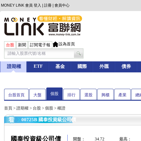
MONEY LINK 會員
登入
|
註冊
|
會員中心
設為首頁
台股
新聞
訂閱電子報
ETF
證期權
基金
國際
外匯
債券
個股
台股首頁
大盤
排行
選股
興櫃
產業
總
首頁
>
證期權
>
台股
>
個股
> 權證
00725B 國泰投資級公司債
國泰投資級公司債
開盤：
34.72
最高：