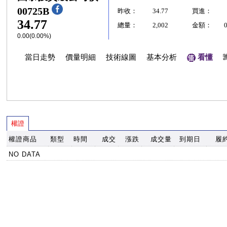
00725B
昨收：
34.77
買進：
34.77
總量：
2,002
金額：
0.00(0.00%)
當日走勢
價量明細
技術線圖
基本分析
看懂
權證
權證商品
類型
時間
成交
漲跌
成交量
到期日
履
NO DATA