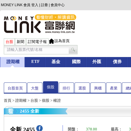
MONEY LINK 會員
登入
|
註冊
|
會員中心
設為首頁
台股
新聞
訂閱電子報
ETF
證期權
基金
國際
外匯
債券
個股
台股首頁
大盤
排行
選股
興櫃
產業
總
首頁
>
證期權
>
台股
>
個股
> 權證
2455 全新
全新 2455
開盤：
378.00
最高：
3