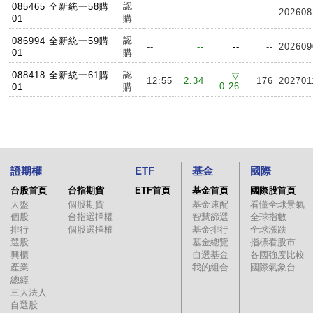
認
085465 全新統一58購
--
--
--
--
202608
01
購
認
086994 全新統一59購
--
--
--
--
202609
01
購
認
088418 全新統一61購
▽
12:55
2.34
176
202701
0.26
01
購
證期權
ETF
基金
國際
台股首頁
台指期貨
ETF首頁
基金首頁
國際股首頁
大盤
個股期貨
基金速配
看懂全球景氣
個股
台指選擇權
智慧篩選
全球指數
排行
個股選擇權
基金排行
全球漲跌
選股
基金總覽
指標看股市
興櫃
自選基金
各國強度比較
產業
我的組合
國際氣象台
總經
三大法人
自選股