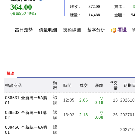
364.00
昨收：
372.00
買進：
3
▽8.00(▽2.15%)
總量：
14,488
金額：
5
當日走勢
價量明細
技術線圖
基本分析
看懂
權證
類
成交
權證商品
時間
成交
漲跌
到期
型
量
認
038531 全新統一5A購
▽
12:05
2.86
13
202610
0.18
01
購
認
038532 全新統一61購
▽
13:02
2.18
26
202701
0.08
02
購
認
039456 全新統一6A購
--
--
--
--
202710
01
購