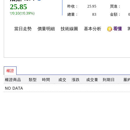
25.85
昨收：
25.95
買進：
▽0.10(▽0.39%)
總量：
83
金額：
當日走勢
價量明細
技術線圖
基本分析
看懂
權證
權證商品
類型
時間
成交
漲跌
成交量
到期日
履
NO DATA