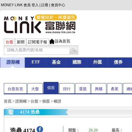
MONEY LINK 會員
登入
|
註冊
|
會員中心
設為首頁
台股
新聞
訂閱電子報
ETF
證期權
基金
國際
外匯
債券
個股
台股首頁
大盤
排行
選股
興櫃
產業
總
首頁
>
證期權
>
台股
>
個股
> 權證
4174 浩鼎
浩鼎 4174
開盤：
26.20
最高：