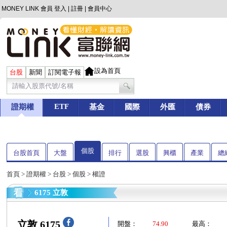
MONEY LINK 會員
登入
|
註冊
|
會員中心
設為首頁
台股
新聞
訂閱電子報
ETF
證期權
基金
國際
外匯
債券
個股
台股首頁
大盤
排行
選股
興櫃
產業
總
首頁
>
證期權
>
台股
>
個股
> 權證
6175 立敦
立敦 6175
開盤：
74.90
最高：