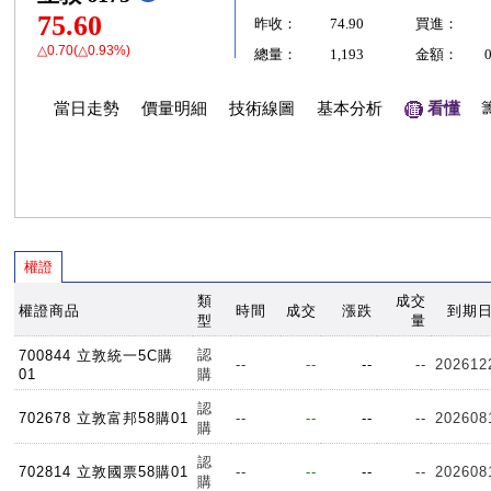
75.60
昨收：
74.90
買進：
△0.70(△0.93%)
總量：
1,193
金額：
當日走勢
價量明細
技術線圖
基本分析
看懂
權證
類
成交
權證商品
時間
成交
漲跌
到期
型
量
認
700844 立敦統一5C購
--
--
--
--
202612
01
購
認
702678 立敦富邦58購01
--
--
--
--
202608
購
認
702814 立敦國票58購01
--
--
--
--
202608
購