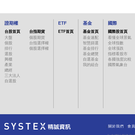
證期權
ETF
基金
國際
台股首頁
台指期貨
ETF首頁
基金首頁
國際股首頁
大盤
個股期貨
基金速配
看懂全球景氣
個股
台指選擇權
智慧篩選
全球指數
排行
個股選擇權
基金排行
全球漲跌
選股
基金總覽
指標看股市
興櫃
自選基金
各國強度比較
產業
我的組合
國際氣象台
總經
三大法人
自選股
關於我們
會
｜
｜