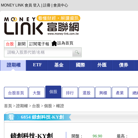
MONEY LINK 會員
登入
|
註冊
|
會員中心
設為首頁
台股
新聞
訂閱電子報
ETF
證期權
基金
國際
外匯
債券
個股
台股首頁
大盤
排行
選股
興櫃
產業
總
首頁
>
證期權
>
台股
>
個股
> 權證
6854 錼創科技-KY創
錼創科技-KY創
開盤：
96.90
最高：