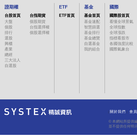
證期權
ETF
基金
國際
台股首頁
台指期貨
ETF首頁
基金首頁
國際股首頁
大盤
個股期貨
基金速配
看懂全球景氣
個股
台指選擇權
智慧篩選
全球指數
排行
個股選擇權
基金排行
全球漲跌
選股
基金總覽
指標看股市
興櫃
自選基金
各國強度比較
產業
我的組合
國際氣象台
總經
三大法人
自選股
關於我們
會
｜
｜
© 本網站所提供
並不提供任何明