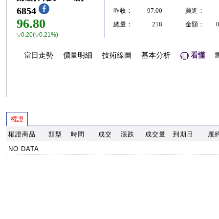
6854
昨收：
97.00
買進：
96.80
總量：
218
金額：
▽0.20(▽0.21%)
當日走勢
價量明細
技術線圖
基本分析
看懂
權證
權證商品
類型
時間
成交
漲跌
成交量
到期日
履
NO DATA