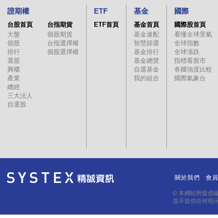
證期權
ETF
基金
國際
台股首頁
台指期貨
ETF首頁
基金首頁
國際股首頁
大盤
個股期貨
基金速配
看懂全球景氣
個股
台指選擇權
智慧篩選
全球指數
排行
個股選擇權
基金排行
全球漲跌
選股
基金總覽
指標看股市
興櫃
自選基金
各國強度比較
產業
我的組合
國際氣象台
總經
三大法人
自選股
關於我們
會
｜
｜
© 本網站所提供
並不提供任何明