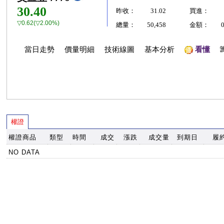
30.40
昨收：
31.02
買進：
▽0.62(▽2.00%)
總量：
50,458
金額：
當日走勢
價量明細
技術線圖
基本分析
看懂
權證
權證商品
類型
時間
成交
漲跌
成交量
到期日
履
NO DATA