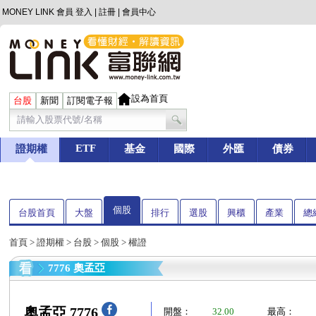
MONEY LINK 會員
登入
|
註冊
|
會員中心
設為首頁
台股
新聞
訂閱電子報
ETF
證期權
基金
國際
外匯
債券
個股
台股首頁
大盤
排行
選股
興櫃
產業
總
首頁
>
證期權
>
台股
>
個股
> 權證
7776 奧孟亞
奧孟亞 7776
開盤：
32.00
最高：