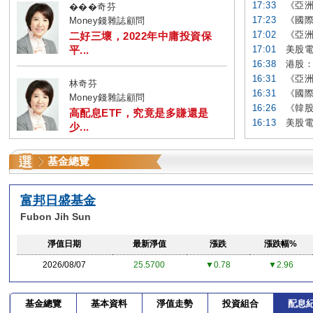
17:33
《亞洲
���奇芬
17:23
《國際
Money錢雜誌顧問
17:02
《亞洲
二好三壞，2022年中庸投資保
平...
17:01
美股電
16:38
港股：
16:31
《亞洲
林奇芬
16:31
《國際
Money錢雜誌顧問
16:26
《韓股
高配息ETF，究竟是多賺還是
16:13
美股電
少...
基金總覽
富邦日盛基金
Fubon Jih Sun
淨值日期
最新淨值
漲跌
漲跌幅%
2026/08/07
25.5700
▼0.78
▼2.96
基金總覽
基本資料
淨值走勢
投資組合
配息