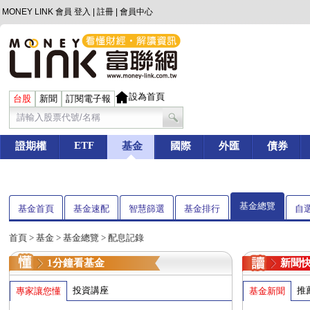
MONEY LINK 會員
登入
|
註冊
|
會員中心
設為首頁
台股
新聞
訂閱電子報
ETF
證期權
基金
國際
外匯
債券
基金總覽
基金首頁
基金速配
智慧篩選
基金排行
自
首頁
>
基金
> 基金總覽 > 配息記錄
1分鐘看基金
新聞
投資講座
推
專家讓您懂
基金新聞