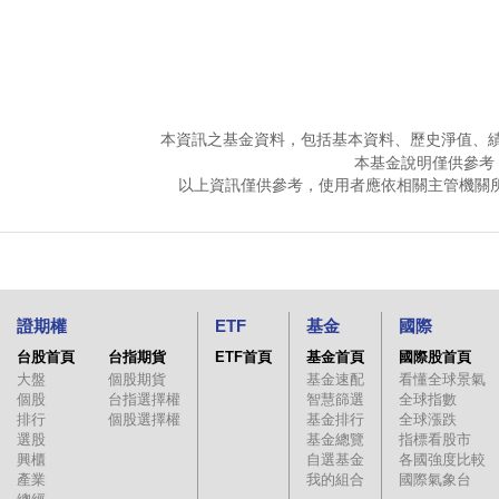
本資訊之基金資料，包括基本資料、歷史淨值、
本基金說明僅供參考
以上資訊僅供參考，使用者應依相關主管機關
證期權
ETF
基金
國際
台股首頁
台指期貨
ETF首頁
基金首頁
國際股首頁
大盤
個股期貨
基金速配
看懂全球景氣
個股
台指選擇權
智慧篩選
全球指數
排行
個股選擇權
基金排行
全球漲跌
選股
基金總覽
指標看股市
興櫃
自選基金
各國強度比較
產業
我的組合
國際氣象台