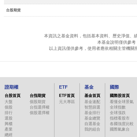
台股期貨
本資訊之基金資料，包括基本資料、歷史淨值、
本基金說明僅供參考
以上資訊僅供參考，使用者應依相關主管機關
證期權
ETF
基金
國際
台股首頁
台指期貨
ETF首頁
基金首頁
國際股首頁
大盤
個股期貨
元大專區
基金速配
看懂全球景氣
個股
台指選擇權
智慧篩選
全球指數
排行
個股選擇權
基金排行
全球漲跌
選股
基金總覽
指標看股市
興櫃
自選基金
各國強度比較
產業
我的組合
國際氣象台
總經