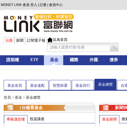
MONEY LINK 會員
登入
|
註冊
|
會員中心
設為首頁
台股
新聞
訂閱電子報
ETF
證期權
基金
國際
外匯
債券
基金總覽
基金首頁
基金速配
智慧篩選
基金排行
自
首頁
>
基金
> 基金總覽
1分鐘看基金
新聞
投資講座
推
專家讓您懂
基金新聞