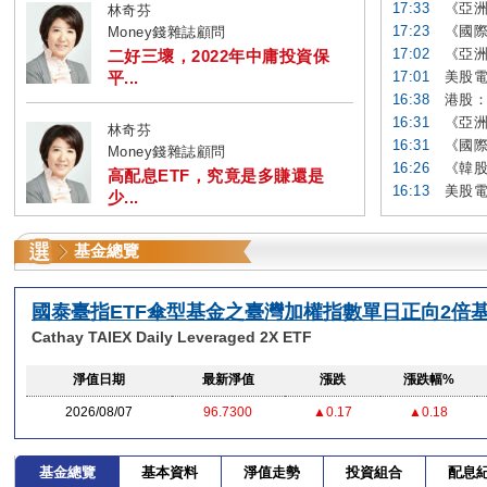
17:33
《亞洲
林奇芬
17:23
《國際
Money錢雜誌顧問
17:02
《亞洲
二好三壞，2022年中庸投資保
平...
17:01
美股電
16:38
港股：
16:31
《亞洲
林奇芬
16:31
《國際
Money錢雜誌顧問
16:26
《韓股
高配息ETF，究竟是多賺還是
16:13
美股電
少...
基金總覽
國泰臺指ETF傘型基金之臺灣加權指數單日正向2倍
Cathay TAIEX Daily Leveraged 2X ETF
淨值日期
最新淨值
漲跌
漲跌幅%
2026/08/07
96.7300
▲0.17
▲0.18
基金總覽
基本資料
淨值走勢
投資組合
配息