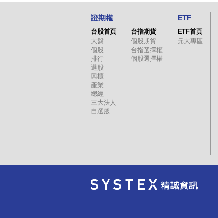
證期權
ETF
台股首頁
台指期貨
ETF首頁
大盤
個股期貨
元大專區
個股
台指選擇權
排行
個股選擇權
選股
興櫃
產業
總經
三大法人
自選股