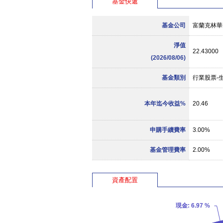
基金快遞
基金公司
富蘭克林華
淨值
22.43000
(2026/08/06)
基金類別
行業股票-
本年迄今收益%
20.46
申購手續費率
3.00%
基金管理費率
2.00%
資產配置
現金
: 6.97 %