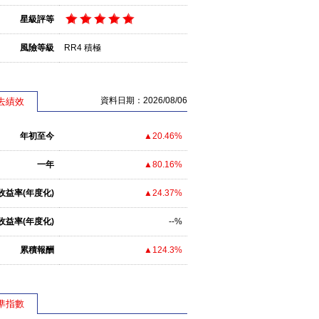
星級評等
風險等級
RR4 積極
資料日期：2026/08/06
去績效
年初至今
▲20.46%
一年
▲80.16%
收益率(年度化)
▲24.37%
收益率(年度化)
--%
累積報酬
▲124.3%
準指數