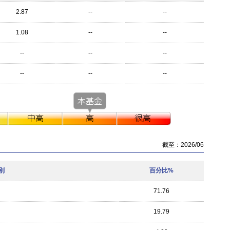
2.87
--
--
1.08
--
--
--
--
--
--
--
--
截至：2026/06
別
百分比%
71.76
19.79