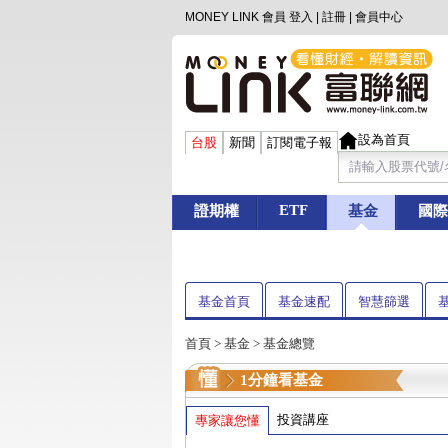
MONEY LINK 會員
登入
|
註冊
|
會員中心
設為首頁
台股
新聞
訂閱電子報
ETF
證期權
基金
國際
基金首頁
基金速配
智慧篩選
首頁
>
基金
> 基金總覽
1分鐘看基金
投資講座
專家讓您懂