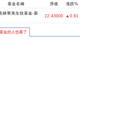
基金名稱
淨值
漲跌%
克林華美生技基金-新
22.43000
▲0.81
基金的人也看了