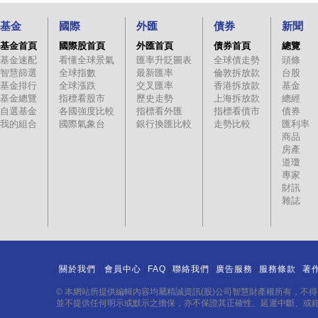
基金
國際
外匯
債券
新聞
基金首頁
國際股首頁
外匯首頁
債券首頁
總覽
基金速配
看懂全球景氣
匯率升貶圖表
全球債走勢
頭條
智慧篩選
全球指數
最新匯率
倫敦拆放款
台股
基金排行
全球漲跌
交叉匯率
香港拆放款
基金
基金總覽
指標看股市
歷史走勢
上海拆放款
總經
自選基金
各國強度比較
指標看外匯
指標看債市
債券
我的組合
國際氣象台
銀行換匯比較
走勢比較
匯利率
商品
房產
道瓊
專家
財訊
雜誌
關於我們
會員中心
FAQ
聯絡我們
廣告服務
服務條款
著
｜
｜
｜
｜
｜
｜
｜
© 本網站所提供編輯內容均屬精誠資訊(股)公司智慧財產權所有，不
並不提供任何明示或默示之擔保，亦不保證其正確性、延遲中斷、或