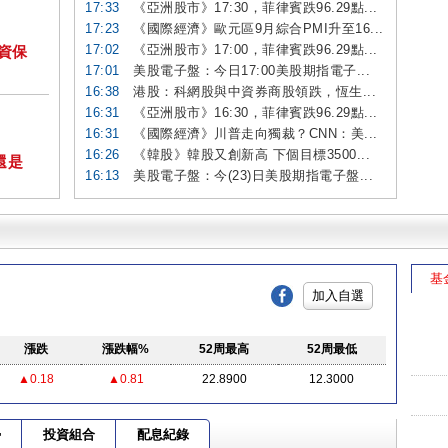
17:33
《亞洲股市》17:30，菲律賓跌96.29點...
17:23
《國際經濟》歐元區9月綜合PMI升至16...
17:02
《亞洲股市》17:00，菲律賓跌96.29點...
投資保
17:01
美股電子盤：今日17:00美股期指電子...
16:38
港股：科網股與中資券商股領跌，恆生...
16:31
《亞洲股市》16:30，菲律賓跌96.29點...
16:31
《國際經濟》川普走向獨裁？CNN：美...
16:26
《韓股》韓股又創新高 下個目標3500...
還是
16:13
美股電子盤：今(23)日美股期指電子盤...
基
加入自選
漲跌
漲跌幅%
52周最高
52周最低
▲0.18
▲0.81
22.8900
12.3000
勢
投資組合
配息紀錄