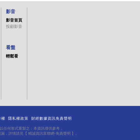
影音
影音首頁
投顧影音
看盤
輕鬆看
作權
隱私權政策
財經數據資訊免責聲明
｜
｜
得以任何形式重製之﹔本資訊僅供參考，
錯漏，詳情請見
【 精誠資訊富聯網-免責聲明 】
。