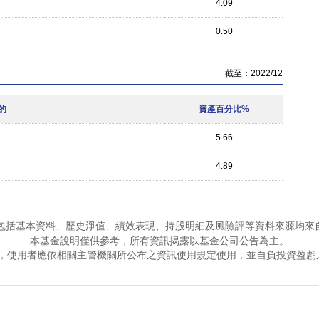
4.09
0.50
截至：2022/12
的
資產百分比%
5.66
4.89
包括基本資料、歷史淨值、績效表現、持股明細及風險評等資料來源均來
本基金說明僅供參考，所有資訊揭露以基金公司公告為主。
，使用者應依相關主管機關所公布之資訊使用規定使用，並自負投資盈虧