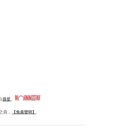
自
。
晨星
之責，
【免責聲明】