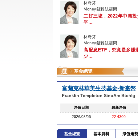
林奇芬
Money錢雜誌顧問
二好三壞，2022年中庸
平...
林奇芬
Money錢雜誌顧問
高配息ETF，究竟是多賺
少...
基金總覽
富蘭克林華美生技基金-新臺幣
Franklin Templeton SinoAm Btchlg
淨值日期
最新淨值
2026/08/06
22.4300
基金總覽
基本資料
淨值走