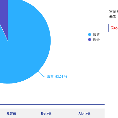
富蘭
臺幣
看此
股票
現金
股票
: 93.03 %
夏普值
Beta值
Alpha值