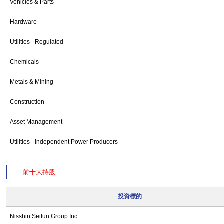
Vehicles & Parts
Hardware
Utilities - Regulated
Chemicals
Metals & Mining
Construction
Asset Management
Utilities - Independent Power Producers
前十大持股
投資標的
Nisshin Seifun Group Inc.