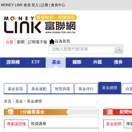
MONEY LINK 會員
登入
|
註冊
|
會員中心
設為首頁
台股
新聞
訂閱電子報
ETF
證期權
基金
國際
外匯
債券
基金總覽
基金首頁
基金速配
智慧篩選
基金排行
自
首頁
>
基金
> 基金總覽
1分鐘看基金
新聞
投資講座
推
專家讓您懂
基金新聞