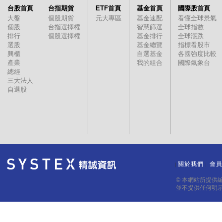
台股首頁
台指期貨
ETF首頁
基金首頁
國際股首頁
大盤
個股期貨
元大專區
基金速配
看懂全球景氣
個股
台指選擇權
智慧篩選
全球指數
排行
個股選擇權
基金排行
全球漲跌
選股
基金總覽
指標看股市
興櫃
自選基金
各國強度比較
產業
我的組合
國際氣象台
總經
三大法人
自選股
關於我們
會
｜
｜
© 本網站所提供
並不提供任何明