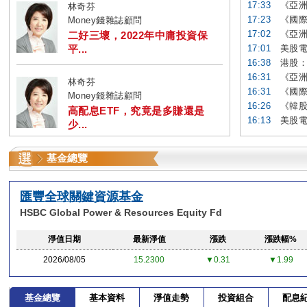
17:33
《亞洲
林奇芬
17:23
《國際
Money錢雜誌顧問
17:02
《亞洲
二好三壞，2022年中庸投資保
平...
17:01
美股電
16:38
港股：
16:31
《亞洲
林奇芬
16:31
《國際
Money錢雜誌顧問
16:26
《韓股
高配息ETF，究竟是多賺還是
16:13
美股電
少...
基金總覽
匯豐全球關鍵資源基金
HSBC Global Power & Resources Equity Fd
淨值日期
最新淨值
漲跌
漲跌幅%
2026/08/05
15.2300
▼0.31
▼1.99
基金總覽
基本資料
淨值走勢
投資組合
配息