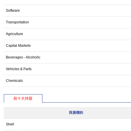
Software
Transportation
Agriculture
Capital Markets
Beverages - Alcoholic
Vehicles & Parts
Chemicals
前十大持股
投資標的
Shell