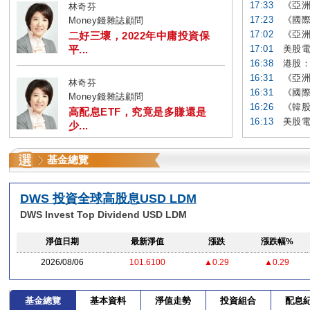
17:33
《亞洲
林奇芬
17:23
《國際
Money錢雜誌顧問
17:02
《亞洲
二好三壞，2022年中庸投資保
平...
17:01
美股電
16:38
港股：
16:31
《亞洲
林奇芬
16:31
《國際
Money錢雜誌顧問
16:26
《韓股
高配息ETF，究竟是多賺還是
16:13
美股電
少...
基金總覽
DWS 投資全球高股息USD LDM
DWS Invest Top Dividend USD LDM
淨值日期
最新淨值
漲跌
漲跌幅%
2026/08/06
101.6100
▲0.29
▲0.29
基金總覽
基本資料
淨值走勢
投資組合
配息