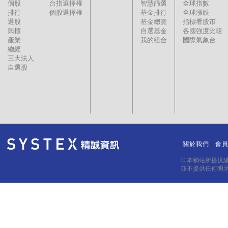
個股
台指選擇權
智慧篩選
全球指數
排行
個股選擇權
基金排行
全球漲跌
選股
基金總覽
指標看股市
興櫃
自選基金
各國強度比較
產業
我的組合
國際氣象台
總經
三大法人
自選股
關於我們
會
｜
｜
© 本網站所提供
並不提供任何明