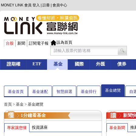
MONEY LINK 會員
登入
|
註冊
|
會員中心
設為首頁
台股
新聞
訂閱電子報
ETF
證期權
基金
國際
外匯
債券
基金總覽
基金首頁
基金速配
智慧篩選
基金排行
自
首頁
>
基金
> 基金總覽
1分鐘看基金
新聞
投資講座
推
專家讓您懂
基金新聞