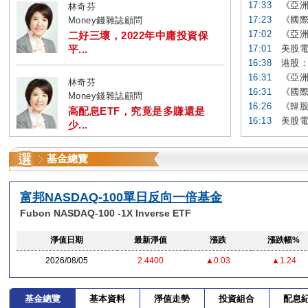
17:33
《亞洲
林奇芬
17:23
《國際
Money錢雜誌顧問
17:02
《亞洲
二好三壞，2022年中庸投資保
平...
17:01
美股電
16:38
港股：
16:31
《亞洲
林奇芬
16:31
《國際
Money錢雜誌顧問
16:26
《韓股
高配息ETF，究竟是多賺還是
16:13
美股電
少...
基金總覽
富邦NASDAQ-100單日反向一倍基金
Fubon NASDAQ-100 -1X Inverse ETF
淨值日期
最新淨值
漲跌
漲跌幅%
2026/08/05
2.4400
▲0.03
▲1.24
基金總覽
基本資料
淨值走勢
投資組合
配息