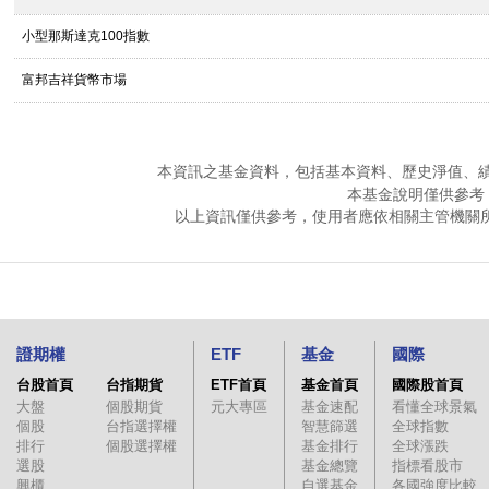
小型那斯達克100指數
富邦吉祥貨幣市場
本資訊之基金資料，包括基本資料、歷史淨值、
本基金說明僅供參考
以上資訊僅供參考，使用者應依相關主管機關
證期權
ETF
基金
國際
台股首頁
台指期貨
ETF首頁
基金首頁
國際股首頁
大盤
個股期貨
元大專區
基金速配
看懂全球景氣
個股
台指選擇權
智慧篩選
全球指數
排行
個股選擇權
基金排行
全球漲跌
選股
基金總覽
指標看股市
興櫃
自選基金
各國強度比較