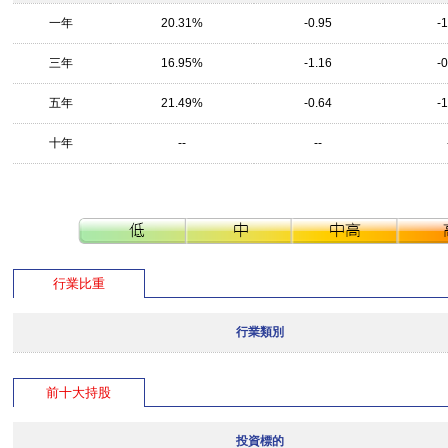
一年
20.31%
-0.95
-
三年
16.95%
-1.16
-
五年
21.49%
-0.64
-
十年
--
--
行業比重
行業類別
前十大持股
投資標的