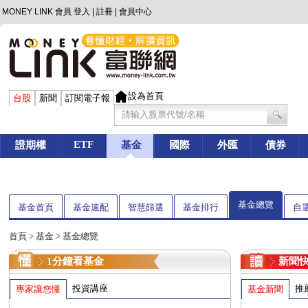
MONEY LINK 會員
登入
|
註冊
|
會員中心
設為首頁
台股
新聞
訂閱電子報
ETF
證期權
基金
國際
外匯
債券
基金總覽
基金首頁
基金速配
智慧篩選
基金排行
自
首頁
>
基金
> 基金總覽
1分鐘看基金
新聞
投資講座
推
專家讓您懂
基金新聞