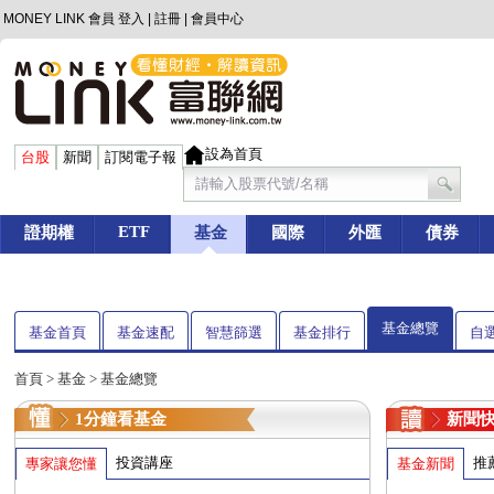
MONEY LINK 會員
登入
|
註冊
|
會員中心
設為首頁
台股
新聞
訂閱電子報
ETF
證期權
基金
國際
外匯
債券
基金總覽
基金首頁
基金速配
智慧篩選
基金排行
自
首頁
>
基金
> 基金總覽
1分鐘看基金
新聞
投資講座
推
專家讓您懂
基金新聞