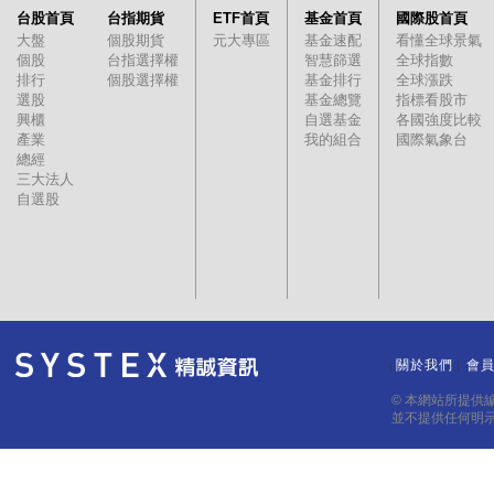
台股首頁
台指期貨
ETF首頁
基金首頁
國際股首頁
大盤
個股期貨
元大專區
基金速配
看懂全球景氣
個股
台指選擇權
智慧篩選
全球指數
排行
個股選擇權
基金排行
全球漲跌
選股
基金總覽
指標看股市
興櫃
自選基金
各國強度比較
產業
我的組合
國際氣象台
總經
三大法人
自選股
關於我們
會
｜
｜
© 本網站所提供
並不提供任何明