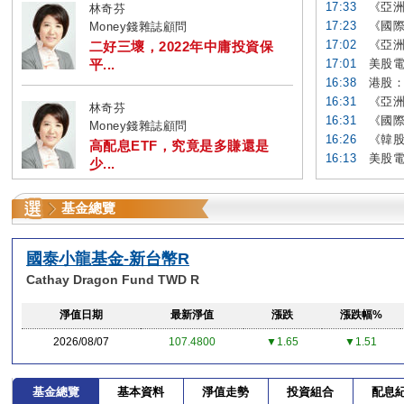
17:33
《亞洲
林奇芬
17:23
《國際
Money錢雜誌顧問
17:02
《亞洲
二好三壞，2022年中庸投資保
平...
17:01
美股電
16:38
港股：
16:31
《亞洲
林奇芬
16:31
《國際
Money錢雜誌顧問
16:26
《韓股
高配息ETF，究竟是多賺還是
16:13
美股電
少...
基金總覽
國泰小龍基金-新台幣R
Cathay Dragon Fund TWD R
淨值日期
最新淨值
漲跌
漲跌幅%
2026/08/07
107.4800
▼1.65
▼1.51
基金總覽
基本資料
淨值走勢
投資組合
配息