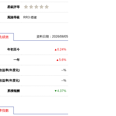
星級評等
風險等級
RR3 穩健
資料日期：2026/08/05
去績效
年初至今
▲0.24%
一年
▲5.6%
收益率(年度化)
--%
收益率(年度化)
--%
累積報酬
▼4.37%
準指數