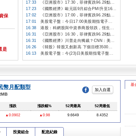
17:33
《亞洲股市》17:30，菲律賓跌96.29點...
17:23
《國際經濟》歐元區9月綜合PMI升至16...
17:02
《亞洲股市》17:00，菲律賓跌96.29點...
投資保
17:01
美股電子盤：今日17:00美股期指電子...
16:38
港股：科網股與中資券商股領跌，恆生...
16:31
《亞洲股市》16:30，菲律賓跌96.29點...
16:31
《國際經濟》川普走向獨裁？CNN：美...
16:26
《韓股》韓股又創新高 下個目標3500...
還是
16:13
美股電子盤：今(23)日美股期指電子盤...
基
民幣月配類型
加入自選
-RMB
漲跌
漲跌幅%
52周最高
52周最低
▲0.0902
▲0.98
9.6649
8.4352
勢
投資組合
配息紀錄