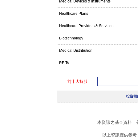
Medical Devices & Instruments
Healthcare Plans
Healthcare Providers & Services
Biotechnology
Medical Distribution
REITs
前十大持股
投資標
本資訊之基金資料，
以上資訊僅供參考