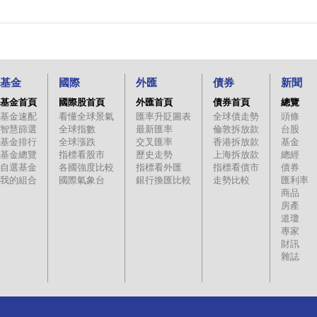
基金
國際
外匯
債券
新聞
基金首頁
國際股首頁
外匯首頁
債券首頁
總覽
基金速配
看懂全球景氣
匯率升貶圖表
全球債走勢
頭條
智慧篩選
全球指數
最新匯率
倫敦拆放款
台股
基金排行
全球漲跌
交叉匯率
香港拆放款
基金
基金總覽
指標看股市
歷史走勢
上海拆放款
總經
自選基金
各國強度比較
指標看外匯
指標看債市
債券
我的組合
國際氣象台
銀行換匯比較
走勢比較
匯利率
商品
房產
道瓊
專家
財訊
雜誌