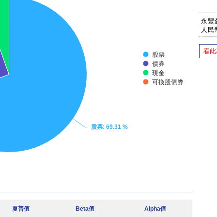
永豐
人民
看此
股票
債券
現金
可換股債券
股票
: 69.31 %
夏普值
Beta值
Alpha值