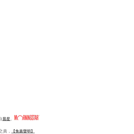
自
。
晨星
之責，
【免責聲明】