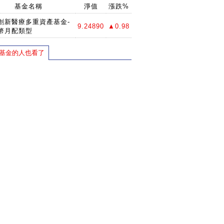
基金名稱
淨值
漲跌%
創新醫療多重資產基金-
9.24890
▲0.98
幣月配類型
基金的人也看了