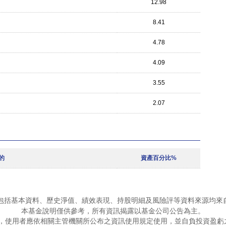
12.98
8.41
4.78
4.09
3.55
2.07
的
資產百分比%
包括基本資料、歷史淨值、績效表現、持股明細及風險評等資料來源均來
本基金說明僅供參考，所有資訊揭露以基金公司公告為主。
，使用者應依相關主管機關所公布之資訊使用規定使用，並自負投資盈虧