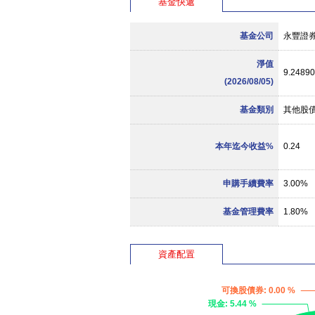
基金快遞
基金公司
永豐證
淨值
9.24890
(2026/08/05)
基金類別
其他股
本年迄今收益%
0.24
申購手續費率
3.00%
基金管理費率
1.80%
資產配置
可換股債券
: 0.00 %
現金
: 5.44 %