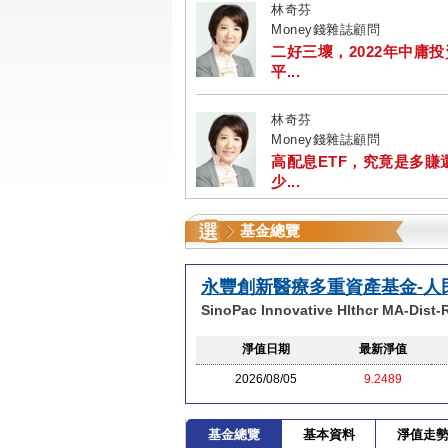
林奇芬
Money錢雜誌顧問
二好三壞，2022年中庸
平...
林奇芬
Money錢雜誌顧問
高配息ETF，究竟是多賺
少...
基金總覽
永豐創新醫療多重資產基金-人
SinoPac Innovative Hlthcr MA-Dist
淨值日期
最新淨值
2026/08/05
9.2489
基金總覽
基本資料
淨值走