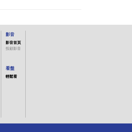
影音
影音首頁
投顧影音
看盤
輕鬆看