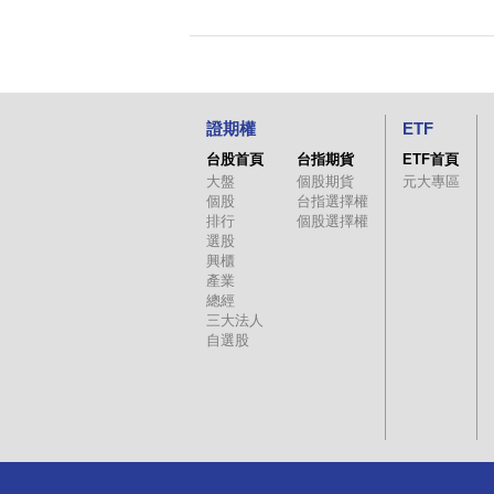
證期權
ETF
台股首頁
台指期貨
ETF首頁
大盤
個股期貨
元大專區
個股
台指選擇權
排行
個股選擇權
選股
興櫃
產業
總經
三大法人
自選股