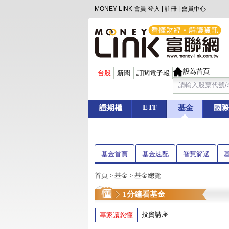
MONEY LINK 會員
登入
|
註冊
|
會員中心
設為首頁
台股
新聞
訂閱電子報
ETF
證期權
基金
國際
基金首頁
基金速配
智慧篩選
首頁
>
基金
> 基金總覽
1分鐘看基金
投資講座
專家讓您懂