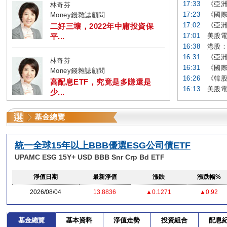
17:33
《亞洲
林奇芬
17:23
《國際
Money錢雜誌顧問
17:02
《亞洲
二好三壞，2022年中庸投資保
平...
17:01
美股電
16:38
港股：
16:31
《亞洲
林奇芬
16:31
《國際
Money錢雜誌顧問
16:26
《韓股
高配息ETF，究竟是多賺還是
16:13
美股電
少...
基金總覽
統一全球15年以上BBB優選ESG公司債ETF
UPAMC ESG 15Y+ USD BBB Snr Crp Bd ETF
淨值日期
最新淨值
漲跌
漲跌幅%
2026/08/04
13.8836
▲0.1271
▲0.92
基金總覽
基本資料
淨值走勢
投資組合
配息