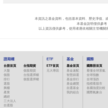
本資訊之基金資料，包括基本資料、歷史淨值、
本基金說明僅供參考
以上資訊僅供參考，使用者應依相關主管機關
證期權
ETF
基金
國際
台股首頁
台指期貨
ETF首頁
基金首頁
國際股首頁
大盤
個股期貨
元大專區
基金速配
看懂全球景氣
個股
台指選擇權
智慧篩選
全球指數
排行
個股選擇權
基金排行
全球漲跌
選股
基金總覽
指標看股市
興櫃
自選基金
各國強度比較
產業
我的組合
國際氣象台
總經
三大法人
自選股