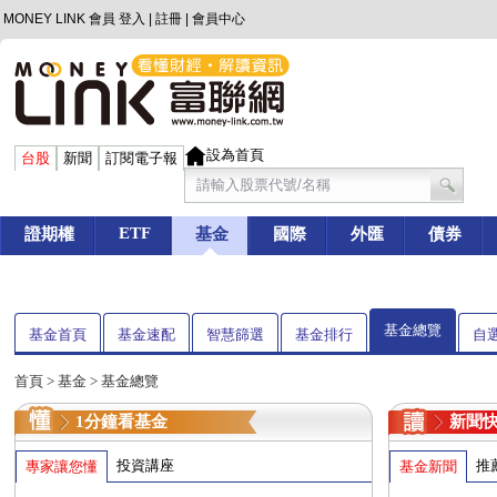
MONEY LINK 會員
登入
|
註冊
|
會員中心
設為首頁
台股
新聞
訂閱電子報
ETF
證期權
基金
國際
外匯
債券
基金總覽
基金首頁
基金速配
智慧篩選
基金排行
自
首頁
>
基金
> 基金總覽
1分鐘看基金
新聞
投資講座
推
專家讓您懂
基金新聞