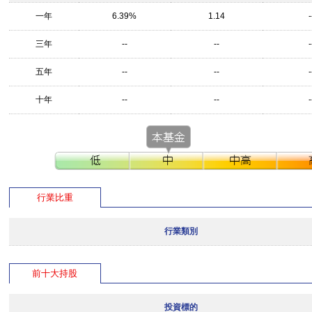
一年
6.39%
1.14
-
三年
--
--
-
五年
--
--
-
十年
--
--
-
行業比重
行業類別
前十大持股
投資標的