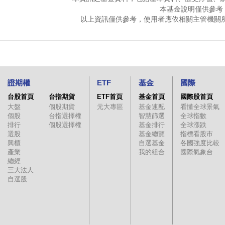
本基金說明僅供參考
以上資訊僅供參考，使用者應依相關主管機關
證期權
ETF
基金
國際
台股首頁
台指期貨
ETF首頁
基金首頁
國際股首頁
大盤
個股期貨
元大專區
基金速配
看懂全球景氣
個股
台指選擇權
智慧篩選
全球指數
排行
個股選擇權
基金排行
全球漲跌
選股
基金總覽
指標看股市
興櫃
自選基金
各國強度比較
產業
我的組合
國際氣象台
總經
三大法人
自選股