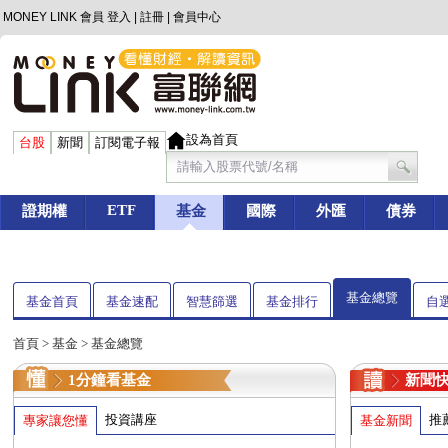
MONEY LINK 會員
登入
|
註冊
|
會員中心
設為首頁
台股
新聞
訂閱電子報
ETF
證期權
基金
國際
外匯
債券
基金總覽
基金首頁
基金速配
智慧篩選
基金排行
自
首頁
>
基金
> 基金總覽
1分鐘看基金
新聞
投資講座
推
專家讓您懂
基金新聞