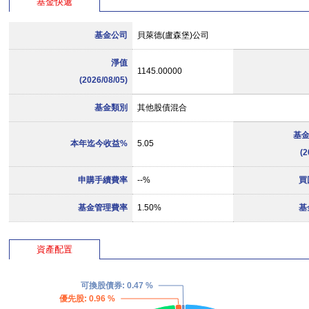
基金快遞
基金公司
貝萊德(盧森堡)公司
淨值
1145.00000
(2026/08/05)
基金類別
其他股債混合
基金
本年迄今收益%
5.05
(2
申購手續費率
--%
買
基金管理費率
1.50%
基
資產配置
可換股債券
: 0.47 %
優先股
: 0.96 %