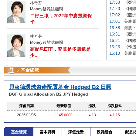
17:33
《亞洲
林奇芬
17:23
《國際
Money錢雜誌顧問
17:02
《亞洲
二好三壞，2022年中庸投資保
平...
17:01
美股電
16:38
港股：
16:31
《亞洲
林奇芬
16:31
《國際
Money錢雜誌顧問
16:26
《韓股
高配息ETF，究竟是多賺還是
16:13
美股電
少...
基金總覽
貝萊德環球資產配置基金 Hedged B2 日圓
BGF Global Allocation B2 JPY Hedged
淨值日期
最新淨值
漲跌
漲跌幅%
2026/08/05
1145.0000
▲13
▲1.15
基金總覽
基本資料
淨值走勢
投資組合
配息