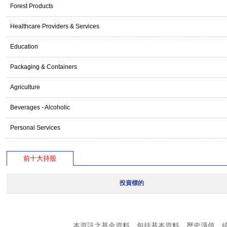
Forest Products
Healthcare Providers & Services
Education
Packaging & Containers
Agriculture
Beverages - Alcoholic
Personal Services
前十大持股
投資標的
本資訊之基金資料，包括基本資料、歷史淨值、