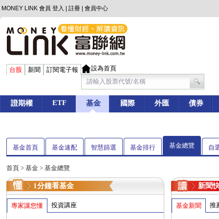
MONEY LINK 會員
登入
|
註冊
|
會員中心
設為首頁
台股
新聞
訂閱電子報
ETF
證期權
基金
國際
外匯
債券
基金總覽
基金首頁
基金速配
智慧篩選
基金排行
自
首頁
>
基金
> 基金總覽
1分鐘看基金
新聞
投資講座
推
專家讓您懂
基金新聞