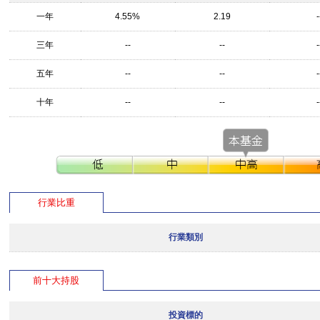
一年
4.55%
2.19
-
三年
--
--
-
五年
--
--
-
十年
--
--
-
行業比重
行業類別
前十大持股
投資標的