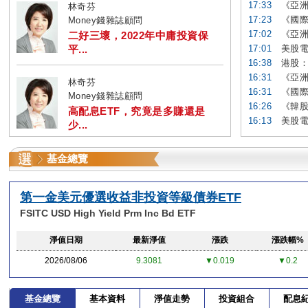
17:33
《亞洲
林奇芬
17:23
《國際
Money錢雜誌顧問
17:02
《亞洲
二好三壞，2022年中庸投資保
平...
17:01
美股電
16:38
港股：
16:31
《亞洲
林奇芬
16:31
《國際
Money錢雜誌顧問
16:26
《韓股
高配息ETF，究竟是多賺還是
16:13
美股電
少...
基金總覽
第一金美元優選收益非投資等級債券ETF
FSITC USD High Yield Prm Inc Bd ETF
淨值日期
最新淨值
漲跌
漲跌幅%
2026/08/06
9.3081
▼0.019
▼0.2
基金總覽
基本資料
淨值走勢
投資組合
配息