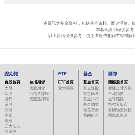
本資訊之基金資料，包括基本資料、歷史淨值、
本基金說明僅供參考
以上資訊僅供參考，使用者應依相關主管機關
證期權
ETF
基金
國際
台股首頁
台指期貨
ETF首頁
基金首頁
國際股首頁
大盤
個股期貨
元大專區
基金速配
看懂全球景氣
個股
台指選擇權
智慧篩選
全球指數
排行
個股選擇權
基金排行
全球漲跌
選股
基金總覽
指標看股市
興櫃
自選基金
各國強度比較
產業
我的組合
國際氣象台
總經
三大法人
自選股