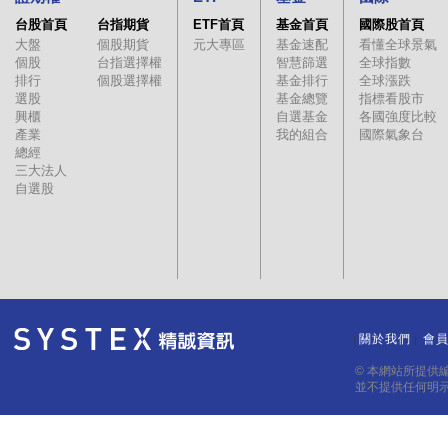
台股首頁
台指期貨
ETF首頁
基金首頁
國際股首頁
大盤
個股期貨
元大專區
基金速配
看懂全球景氣
個股
台指選擇權
智慧篩選
全球指數
排行
個股選擇權
基金排行
全球漲跌
選股
基金總覽
指標看股市
興櫃
自選基金
各國強度比較
產業
我的組合
國際氣象台
總經
三大法人
自選股
關於我們
會
｜
｜
© 本網站所提供
並不提供任何明