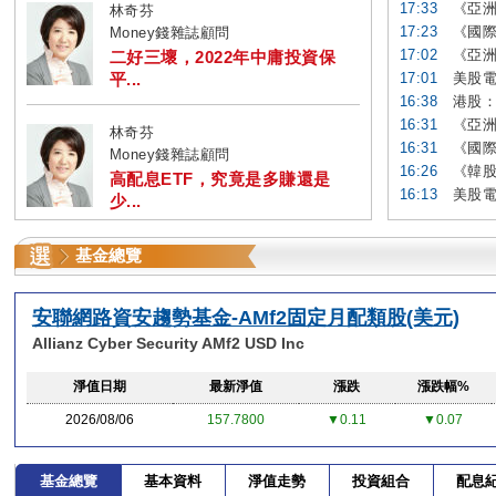
17:33
《亞洲
林奇芬
17:23
《國際
Money錢雜誌顧問
17:02
《亞洲
二好三壞，2022年中庸投資保
平...
17:01
美股電
16:38
港股：
16:31
《亞洲
林奇芬
16:31
《國際
Money錢雜誌顧問
16:26
《韓股
高配息ETF，究竟是多賺還是
16:13
美股電
少...
基金總覽
安聯網路資安趨勢基金-AMf2固定月配類股(美元)
Allianz Cyber Security AMf2 USD Inc
淨值日期
最新淨值
漲跌
漲跌幅%
2026/08/06
157.7800
▼0.11
▼0.07
基金總覽
基本資料
淨值走勢
投資組合
配息