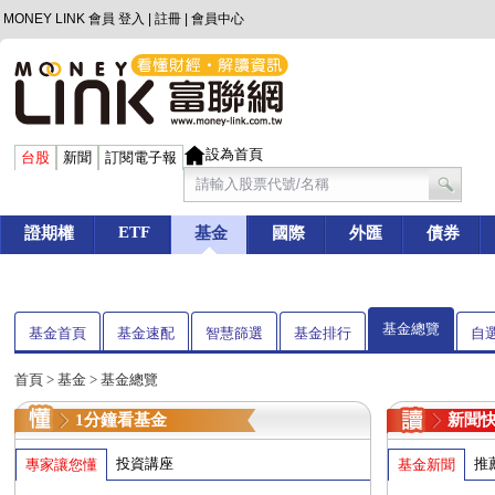
MONEY LINK 會員
登入
|
註冊
|
會員中心
設為首頁
台股
新聞
訂閱電子報
ETF
證期權
基金
國際
外匯
債券
基金總覽
基金首頁
基金速配
智慧篩選
基金排行
自
首頁
>
基金
> 基金總覽
1分鐘看基金
新聞
投資講座
推
專家讓您懂
基金新聞