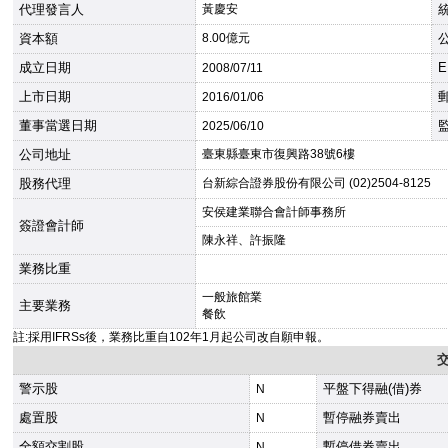
代理發言人
黃慶安
資本額
8.00億元
成立日期
E
2008
/07/11
上市日期
2016
/01/06
董事當選日期
2025
/06/10
公司地址
臺東縣臺東市復興路38號6樓
股務代理
台新綜合證券股份有限公司 (02)2504-8125
安侯建業聯合會計師事務所
簽證會計師
陳永祥、許振隆
業務比重
一般旅館業
主要業務
餐飲
註:採用IFRSs後，業務比重自102年1月起公司改自願申報。
警示股
平盤下得融(借)券
N
處置股
暫停融券賣出
N
全額交割股
暫停借券賣出
N