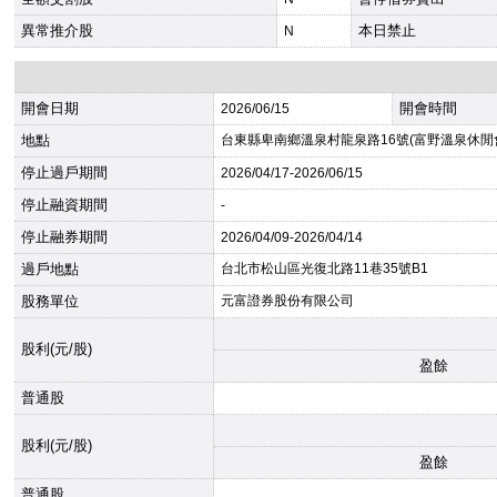
異常推介股
本日禁止
N
開會日期
開會時間
2026
/06/15
地點
台東縣卑南鄉溫泉村龍泉路16號(富野溫泉休閒
停止過戶期間
2026
/04/17-
2026
/06/15
停止融資期間
-
停止融券期間
2026
/04/09-
2026
/04/14
過戶地點
台北市松山區光復北路11巷35號B1
股務單位
元富證券股份有限公司
股利(元/股)
盈餘
普通股
股利(元/股)
盈餘
普通股