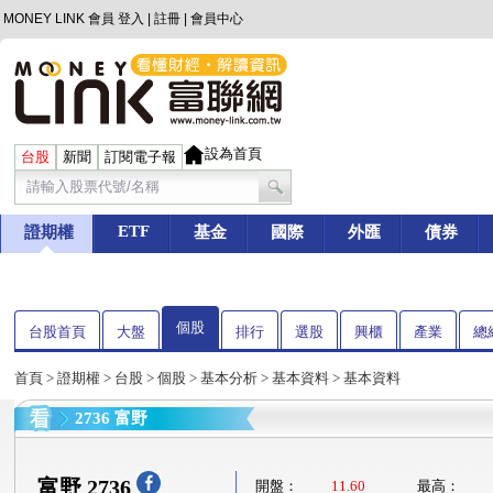
MONEY LINK 會員
登入
|
註冊
|
會員中心
設為首頁
台股
新聞
訂閱電子報
ETF
證期權
基金
國際
外匯
債券
個股
台股首頁
大盤
排行
選股
興櫃
產業
總
首頁
>
證期權
>
台股
>
個股
>
基本分析
>
基本資料
> 基本資料
2736 富野
富野 2736
開盤：
11.60
最高：