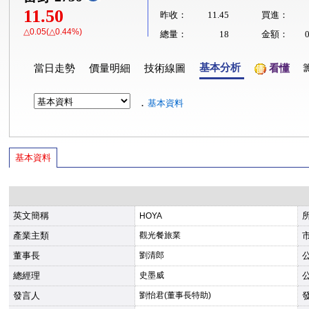
11.50
昨收：
11.45
買進：
△0.05(△0.44%)
總量：
18
金額：
基本分析
當日走勢
價量明細
技術線圖
看懂
．
基本資料
基本資料
英文簡稱
HOYA
產業主類
觀光餐旅業
董事長
劉清郎
總經理
史墨威
發言人
劉怡君(董事長特助)