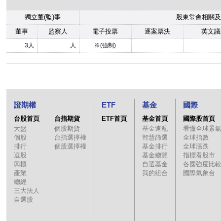
獨立董(監)事
股東常會相關及
董事
監察人
電子投票
逐案票決
英文議
3人
人
※(強制)
證期權
ETF
基金
國際
台股首頁
台指期貨
ETF首頁
基金首頁
國際股首頁
大盤
個股期貨
基金速配
看懂全球景
個股
台指選擇權
智慧篩選
全球指數
排行
個股選擇權
基金排行
全球漲跌
選股
基金總覽
指標看股市
興櫃
自選基金
各國強度比
產業
我的組合
國際氣象台
總經
三大法人
自選股