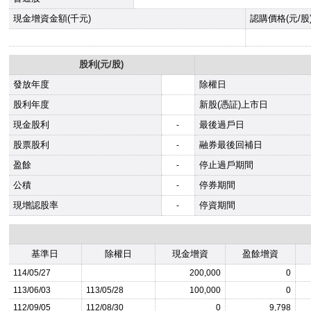
現金增資金額(千元)
認購價格(元/股
股利(元/股)
發放年度
除權日
股利年度
新股(憑証)上市日
現金股利
最後過戶日
-
股票股利
融券最後回補日
-
盈餘
停止過戶期間
-
公積
停券期間
-
現增認股率
停資期間
-
基準日
除權日
現金增資
盈餘增資
114/05/27
200,000
0
113/06/03
113/05/28
100,000
0
112/09/05
112/08/30
0
9,798