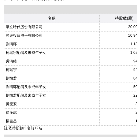
名稱
持股數(股)
華立時代股份有限公司
20,0
勝達投資股份有限公司
10,9
劉清郎
1,1
柯瑞宗配偶及未成年子女
1,0
吳清綠
9
柯瑞宗
9
劉怡君
8
劉清郎配偶及未成年子女
5
劉怡君配偶及未成年子女
2
黃慶安
徐茂斌
楊書昌
註:依持股數排名前12名