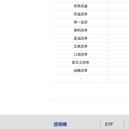
美商高盛
宏遠證券
第一金證
康和證券
盈溢證券
亞東證券
口袋證券
新百王證券
福勝證券
-
證期權
ETF