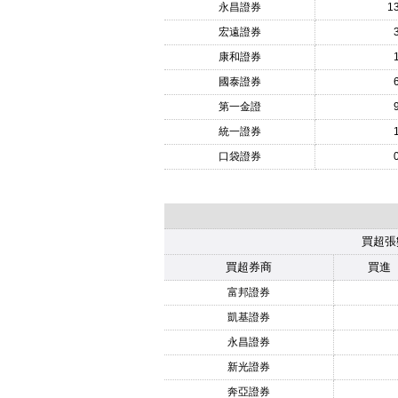
永昌證券
1
宏遠證券
康和證券
國泰證券
第一金證
統一證券
口袋證券
買超張
買超券商
買進
富邦證券
凱基證券
永昌證券
新光證券
奔亞證券