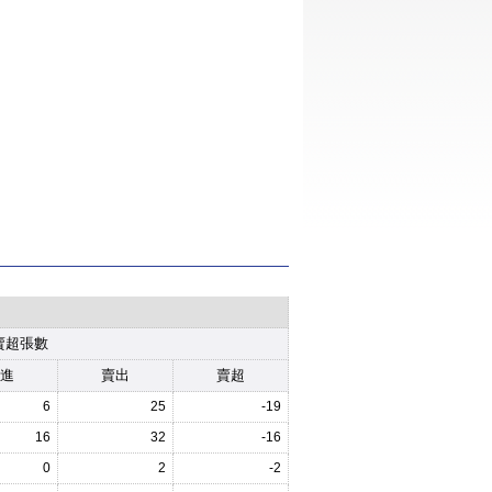
賣超張數
進
賣出
賣超
6
25
-19
16
32
-16
0
2
-2