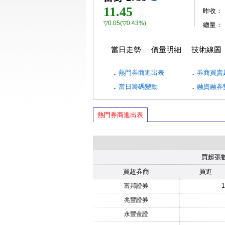
11.45
昨收：
▽0.05(▽0.43%)
總量：
當日走勢
價量明細
技術線圖
．
．
熱門券商進出表
券商買賣
．
．
當日籌碼變動
融資融券
熱門券商進出表
買超張
買超券商
買進
富邦證券
1
兆豐證券
永豐金證