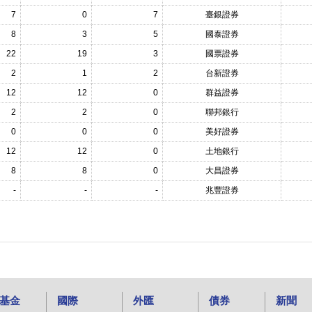
7
0
7
臺銀證券
8
3
5
國泰證券
22
19
3
國票證券
2
1
2
台新證券
12
12
0
群益證券
2
2
0
聯邦銀行
0
0
0
美好證券
12
12
0
土地銀行
8
8
0
大昌證券
-
-
-
兆豐證券
基金
國際
外匯
債券
新聞