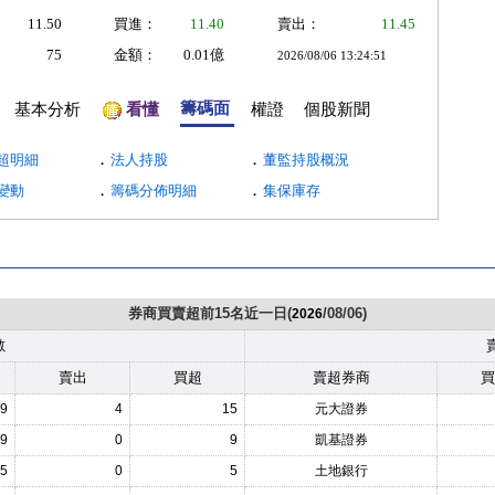
11.50
買進：
11.40
賣出：
11.45
75
金額：
0.01億
2026/08/06 13:24:51
籌碼面
基本分析
看懂
權證
個股新聞
．
．
超明細
法人持股
董監持股概況
．
．
變動
籌碼分佈明細
集保庫存
券商買賣超前15名近一日(
/08/06)
2026
數
賣出
買超
賣超券商
買
9
4
15
元大證券
9
0
9
凱基證券
5
0
5
土地銀行