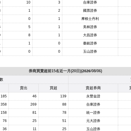
3
10
3
合庫證券
3
1
2
國票證券
1
0
1
摩根士丹利
6
5
1
美林證券
9
8
1
大昌證券
1
1
0
臺銀證券
0
0
0
玉山證券
券商買賣超前15名近一月(20日)(
/08/06)
2026
數
賣出
買超
賣超券商
185
46
139
永豐金證
358
269
88
合庫證券
158
81
78
統一證券
76
25
51
元大證券
36
11
25
玉山證券