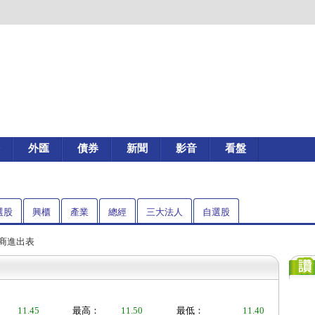
外匯
債券
新聞
影音
看盤
選股
興櫃
產業
總經
三大法人
自選股
券商進出表
11.45
最高：
11.50
最低：
11.40