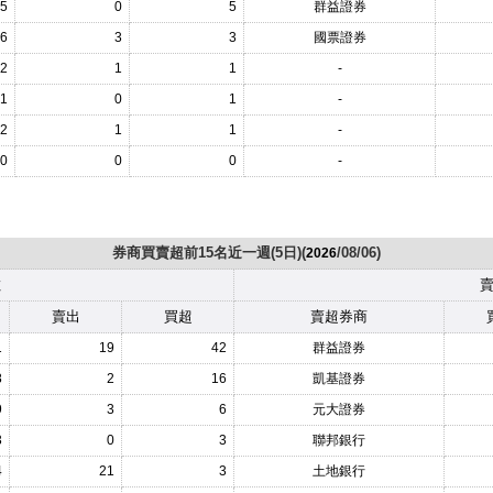
5
0
5
群益證券
6
3
3
國票證券
2
1
1
-
1
0
1
-
2
1
1
-
0
0
0
-
券商買賣超前15名近一週(5日)(
/08/06)
2026
數
賣出
買超
賣超券商
1
19
42
群益證券
8
2
16
凱基證券
9
3
6
元大證券
3
0
3
聯邦銀行
4
21
3
土地銀行