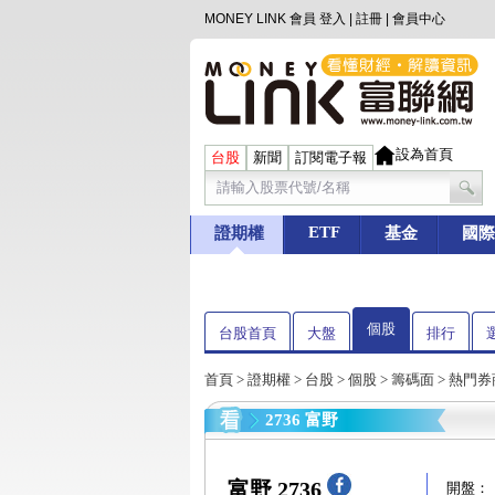
MONEY LINK 會員
登入
|
註冊
|
會員中心
設為首頁
台股
新聞
訂閱電子報
ETF
證期權
基金
國際
個股
台股首頁
大盤
排行
首頁
>
證期權
>
台股
>
個股
>
籌碼面
> 熱門
2736 富野
富野 2736
開盤：