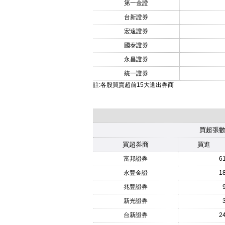
第一金證
台新證券
宏遠證券
國泰證券
永昌證券
統一證券
註:各股買賣超前15大進出券商
買超張
買超券商
買進
富邦證券
6
永豐金證
1
兆豐證券
新光證券
台新證券
2