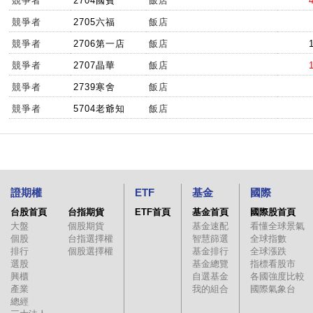
競爭者
2704國賓
飯店
競爭者
2705六福
飯店
競爭者
2706第一店
飯店
競爭者
2707晶華
飯店
競爭者
2739寒舍
飯店
競爭者
5704老爺知
飯店
證期權
ETF
基金
國際
台股首頁
台指期貨
ETF首頁
基金首頁
國際股首頁
大盤
個股期貨
基金速配
看懂全球景氣
個股
台指選擇權
智慧篩選
全球指數
排行
個股選擇權
基金排行
全球漲跌
選股
基金總覽
指標看股市
興櫃
自選基金
各國強度比較
產業
我的組合
國際氣象台
總經