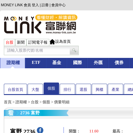
MONEY LINK 會員
登入
|
註冊
|
會員中心
設為首頁
台股
新聞
訂閱電子報
ETF
證期權
基金
國際
外匯
債券
個股
台股首頁
大盤
排行
選股
興櫃
產業
總
首頁
>
證期權
>
台股
>
個股
> 價量明細
2736 富野
富野 2736
開盤：
11.60
最高：