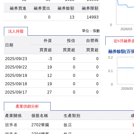
融券買進
融券賣出
融券餘額
融券限額
0
0
13
14993
0
2026/03
單位：張數
法人持股
外資
投信
自營商
近6月融券
日期
買賣超
買賣超
買賣超
融券餘額(百張
0.2
2025/09/23
-3
0
0
2025/09/22
19
0
0
0.1
2025/09/19
12
0
0
2025/09/18
19
0
0
0
2026/03
2025/09/17
27
0
0
產業供銷分析
產業關係
個股名稱
生產類別
競爭者
2702華園
飯店