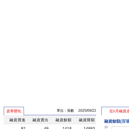
單位：張數 2025/09/22
資券變化
近6月融資
融資買進
融資賣出
融資餘額
融資限額
融資餘額(百張
10
92
49
1418
14993