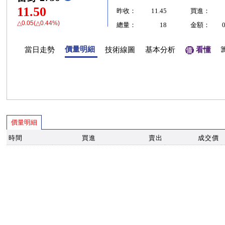
11.50
昨收：
11.45
買進：
△0.05(△0.44%)
總量：
18
金額：
價量明細
當日走勢
技術線圖
基本分析
看懂
價量明細
時間
買進
賣出
成交價