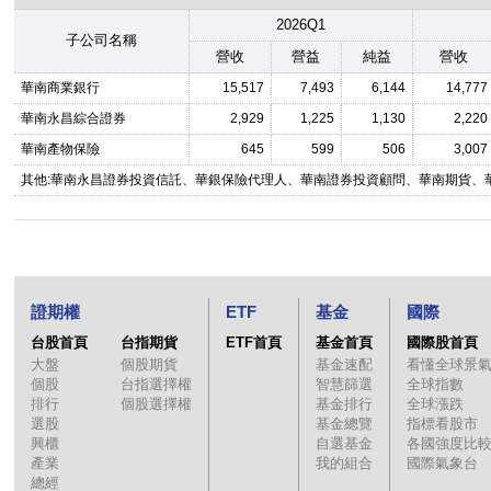
2026Q1
子公司名稱
營收
營益
純益
營收
華南商業銀行
15,517
7,493
6,144
14,777
華南永昌綜合證券
2,929
1,225
1,130
2,220
華南產物保險
645
599
506
3,007
其他:華南永昌證券投資信託、華銀保險代理人、華南證券投資顧問、華南期貨、華
證期權
ETF
基金
國際
台股首頁
台指期貨
ETF首頁
基金首頁
國際股首頁
大盤
個股期貨
基金速配
看懂全球景
個股
台指選擇權
智慧篩選
全球指數
排行
個股選擇權
基金排行
全球漲跌
選股
基金總覽
指標看股市
興櫃
自選基金
各國強度比
產業
我的組合
國際氣象台
總經