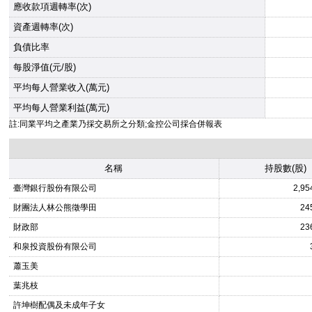
應收款項週轉率(次)
資產週轉率(次)
負債比率
每股淨值(元/股)
平均每人營業收入(萬元)
平均每人營業利益(萬元)
註:同業平均之產業乃採交易所之分類;金控公司採合併報表
名稱
持股數(股)
臺灣銀行股份有限公司
2,95
財團法人林公熊徵學田
24
財政部
23
和泉投資股份有限公司
蕭玉美
葉兆枝
許坤樹配偶及未成年子女