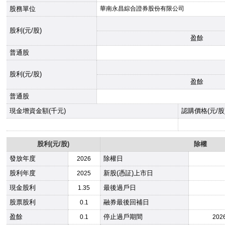
股務單位
華南永昌綜合證券股份有限公司
股利(元/股)
盈餘
普通股
股利(元/股)
盈餘
普通股
現金增資金額(千元)
認購價格(元/股
股利(元/股)
除權
發放年度
除權日
2026
股利年度
新股(憑証)上市日
2025
現金股利
最後過戶日
1.35
股票股利
融券最後回補日
0.1
盈餘
停止過戶期間
0.1
202