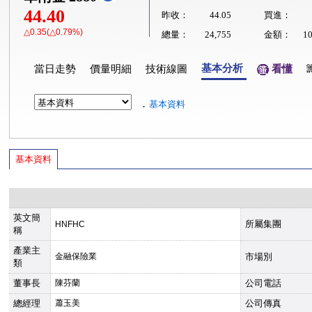
44.40
昨收：
44.05
買進：
△0.35(△0.79%)
總量：
24,755
金額：
1
基本分析
當日走勢
價量明細
技術線圖
看懂
．
基本資料
基本資料
英文簡
所屬集團
HNFHC
稱
產業主
金融保險業
市場別
類
董事長
陳芬蘭
公司電話
總經理
蕭玉美
公司傳真