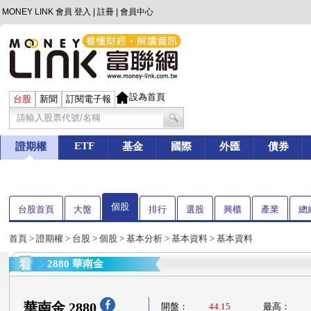
MONEY LINK 會員
登入
|
註冊
|
會員中心
設為首頁
台股
新聞
訂閱電子報
ETF
證期權
基金
國際
外匯
債券
個股
台股首頁
大盤
排行
選股
興櫃
產業
總
首頁
>
證期權
>
台股
>
個股
>
基本分析
>
基本資料
> 基本資料
2880 華南金
華南金 2880
開盤：
44.15
最高：