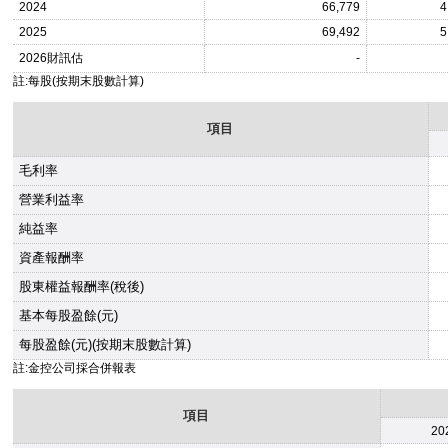
2024
66,779
4
2025
69,492
5
2026
財訊估
-
註:每股(按期末股數計算)
項目
毛利率
營業利益率
純益率
資產報酬率
股東權益報酬率(稅後)
基本每股盈餘(元)
每股盈餘(元)(按期末股數計算)
註:金控公司採合併報表
項目
20