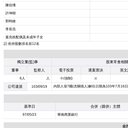
陳伯壎
許坤樹
郭時維
李長浩
葉兆枝配偶及未成年子女
註:依持股數排名前12名
獨立董(監)事
股東常會相
董事
監察人
電子投票
逐案票決
英文
6人
人
※(強制)
※
公司違規
內部人張?國(含關係人)解任日期為103年7月16
103/09/19
基準日
合併（購併）主體
97/05/23
華南商業銀行
金