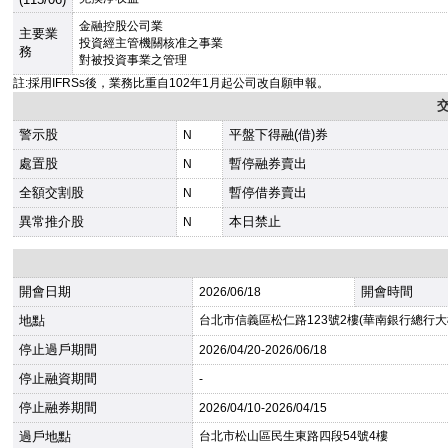
金融控股公司業
主要業
投資經主管機關核准之事業
務
對被投資事業之管理
註:採用IFRSs後，業務比重自102年1月起公司改自願申報。
警示股
平盤下得融(借)券
N
處置股
暫停融券賣出
N
全額交割股
暫停借券賣出
N
異常推介股
本日禁止
N
開會日期
開會時間
2026
/06/18
地點
台北市信義區松仁路123號2樓(華南銀行總行大
停止過戶期間
2026
/04/20-
2026
/06/18
停止融資期間
-
停止融券期間
2026
/04/10-
2026
/04/15
過戶地點
台北市松山區民生東路四段54號4樓