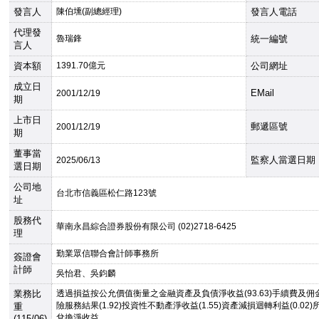
發言人
陳伯壎(副總經理)
發言人電話
代理發
魯瑞鋒
統一編號
言人
資本額
1391.70億元
公司網址
成立日
EMail
2001
/12/19
期
上市日
郵遞區號
2001
/12/19
期
董事當
監察人當選日期
2025
/06/13
選日期
公司地
台北市信義區松仁路123號
址
股務代
華南永昌綜合證券股份有限公司 (02)2718-6425
理
勤業眾信聯合會計師事務所
簽證會
計師
吳怡君、吳鈞麟
業務比
透過損益按公允價值衡量之金融資產及負債淨收益(93.63)手續費及佣金淨
險服務結果(1.92)投資性不動產淨收益(1.55)資產減損迴轉利益(0.
重
兌換淨收益
(115/06)