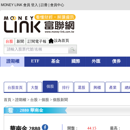
MONEY LINK 會員
登入
|
註冊
|
會員中心
設為首頁
台股
新聞
訂閱電子報
ETF
證期權
基金
國際
外匯
債券
個股
台股首頁
大盤
排行
選股
興櫃
產業
總
首頁
>
證期權
>
台股
>
個股
> 個股新聞
2880 華南金
華南金 2880
開盤：
44.15
最高：