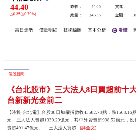
44.40
昨收：
44.05
買進：
△0.35(△0.79%)
總量：
24,755
金額：
1
當日走勢
價量明細
技術線圖
基本分析
看懂
個股新聞
《台北股市》三大法人8日買超前十大
台新新光金前二
【時報-台北電】台股08日加權指數收43502.78點，跌1568.16點
元。三大法人賣超1339.29億元，其中外資賣超938.52億元，
(詳全文)
賣超491.47億元。 三大法人買超...