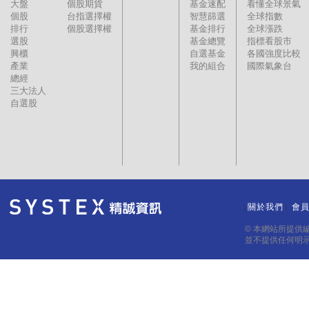
大盤
個股期貨
基金速配
看懂全球景氣
個股
台指選擇權
智慧篩選
全球指數
排行
個股選擇權
基金排行
全球漲跌
選股
基金總覽
指標看股市
興櫃
自選基金
各國強度比較
產業
我的組合
國際氣象台
總經
三大法人
自選股
關於我們
會
｜
｜
© 本網站所提供
並不提供任何明