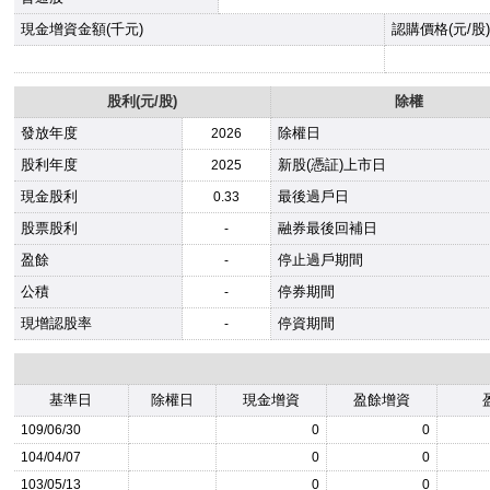
現金增資金額(千元)
認購價格(元/股)
股利(元/股)
除權
發放年度
除權日
2026
股利年度
新股(憑証)上市日
2025
現金股利
最後過戶日
0.33
股票股利
融券最後回補日
-
盈餘
停止過戶期間
-
公積
停券期間
-
現增認股率
停資期間
-
基準日
除權日
現金增資
盈餘增資
109/06/30
0
0
104/04/07
0
0
103/05/13
0
0