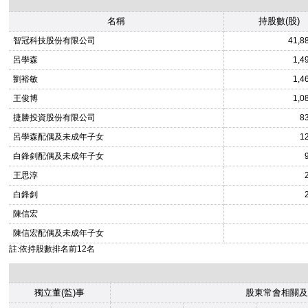
名稱
持股數(股)
智冠科技股份有限公司
41,8
呂學森
1,4
劉裕敏
1,4
王俊博
1,0
捷勝投資股份有限公司
8
呂學森配偶及未成年子女
1
白鋒釗配偶及未成年子女
王思淳
白鋒釗
陳信宏
陳信宏配偶及未成年子女
註:依持股數排名前12名
獨立董(監)事
股東常會相關及