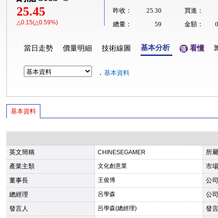
25.45
昨收：
25.30
買進：
△0.15(△0.59%)
總量：
59
金額：
基本分析
當日走勢
價量明細
技術線圖
看懂
．
基本資料
基本資料
英文簡稱
所
CHINESEGAMER
產業主類
文化創意業
市
董事長
王俊博
公
總經理
呂學森
公
發言人
呂學森(總經理)
發