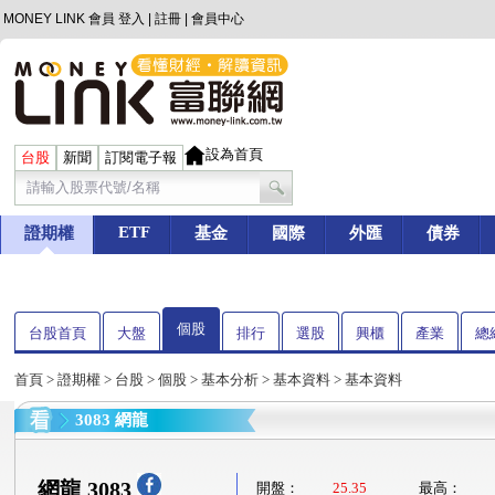
MONEY LINK 會員
登入
|
註冊
|
會員中心
設為首頁
台股
新聞
訂閱電子報
ETF
證期權
基金
國際
外匯
債券
個股
台股首頁
大盤
排行
選股
興櫃
產業
總
首頁
>
證期權
>
台股
>
個股
>
基本分析
>
基本資料
> 基本資料
3083 網龍
網龍 3083
開盤：
25.35
最高：