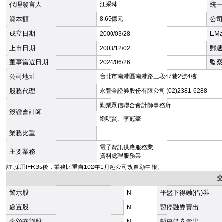
代理發言人
江采琳
統
資本額
8.65億元
公
成立日期
EMa
2000
/03/28
上市日期
郵
2003
/12/02
董事當選日期
監
2024
/06/26
公司地址
台北市南港區南港路三段47巷2號4樓
股務代理
永豐金證券股份有限公司 (02)2381-6288
勤業眾信聯合會計師事務所
簽證會計師
劉明賢、李冠豪
業務比重
電子資訊供應服務業
主要業務
資料處理服務業
註:採用IFRSs後，業務比重自102年1月起公司改自願申報。
警示股
平盤下得融(借)券
N
處置股
暫停融券賣出
N
全額交割股
暫停借券賣出
N