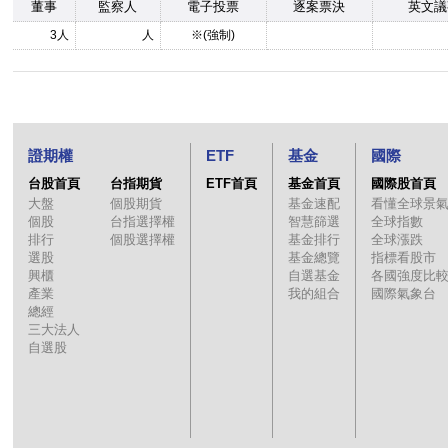
董事
監察人
電子投票
逐案票決
英文議
3人
人
※(強制)
證期權
ETF
基金
國際
台股首頁
台指期貨
ETF首頁
基金首頁
國際股首頁
大盤
個股期貨
基金速配
看懂全球景
個股
台指選擇權
智慧篩選
全球指數
排行
個股選擇權
基金排行
全球漲跌
選股
基金總覽
指標看股市
興櫃
自選基金
各國強度比
產業
我的組合
國際氣象台
總經
三大法人
自選股