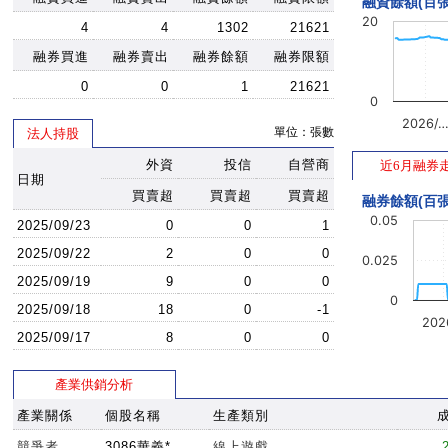
融資餘額(百張
20
4
4
1302
21621
融券買進
融券賣出
融券餘額
融券限額
0
0
1
21621
0
2026/
單位：張數
法人持股
外資
投信
自營商
近6月融券
日期
買賣超
買賣超
買賣超
融券餘額(百張
0.05
2025/09/23
0
0
1
2025/09/22
2
0
0
0.025
2025/09/19
9
0
0
0
2025/09/18
18
0
-1
202
2025/09/17
8
0
0
產業供銷分析
產業關係
個股名稱
生產類別
競爭者
3086華義*
線上遊戲