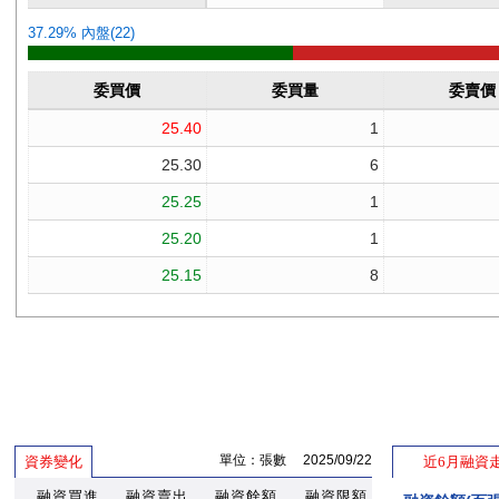
單位：張數 2025/09/22
資券變化
近6月融資
融資買進
融資賣出
融資餘額
融資限額