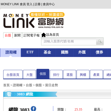
MONEY LINK 會員
登入
|
註冊
|
會員中心
設為首頁
台股
新聞
訂閱電子報
ETF
證期權
基金
國際
外匯
債券
個股
台股首頁
大盤
排行
選股
興櫃
產業
總
首頁
>
證期權
>
台股
>
個股
> 當日走勢
3083 網龍
網龍 3083
開盤：
25.35
最高：