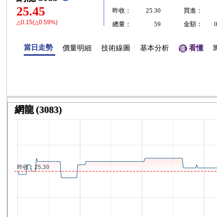
25.45
昨收：
25.30
買進：
△0.15(△0.59%)
總量：
59
金額：
當日走勢
價量明細
技術線圖
基本分析
看懂