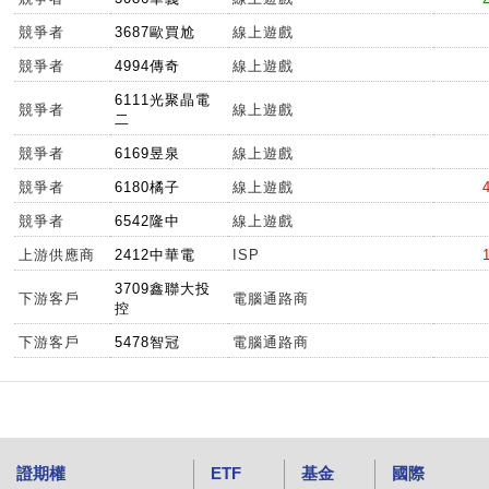
競爭者
3687歐買尬
線上遊戲
競爭者
4994傳奇
線上遊戲
6111光聚晶電
競爭者
線上遊戲
二
競爭者
6169昱泉
線上遊戲
競爭者
6180橘子
線上遊戲
競爭者
6542隆中
線上遊戲
上游供應商
2412中華電
ISP
3709鑫聯大投
下游客戶
電腦通路商
控
下游客戶
5478智冠
電腦通路商
證期權
ETF
基金
國際