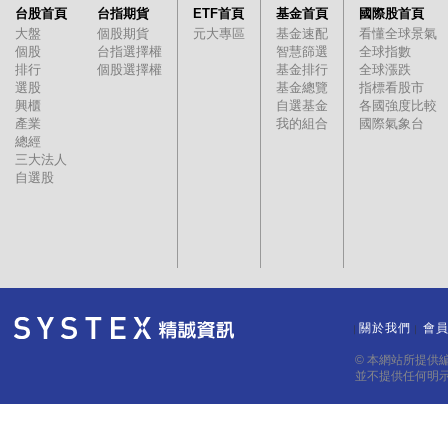
台股首頁
台指期貨
ETF首頁
基金首頁
國際股首頁
大盤
個股期貨
元大專區
基金速配
看懂全球景氣
個股
台指選擇權
智慧篩選
全球指數
排行
個股選擇權
基金排行
全球漲跌
選股
基金總覽
指標看股市
興櫃
自選基金
各國強度比較
產業
我的組合
國際氣象台
總經
三大法人
自選股
關於我們
會
｜
｜
© 本網站所提供
並不提供任何明