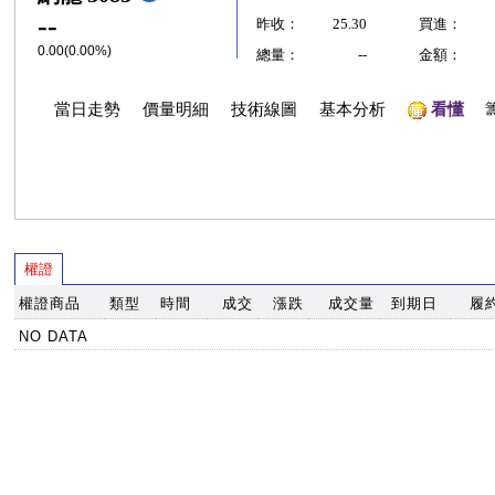
--
昨收：
25.30
買進：
0.00(0.00%)
總量：
--
金額：
當日走勢
價量明細
技術線圖
基本分析
看懂
權證
權證商品
類型
時間
成交
漲跌
成交量
到期日
履
NO DATA