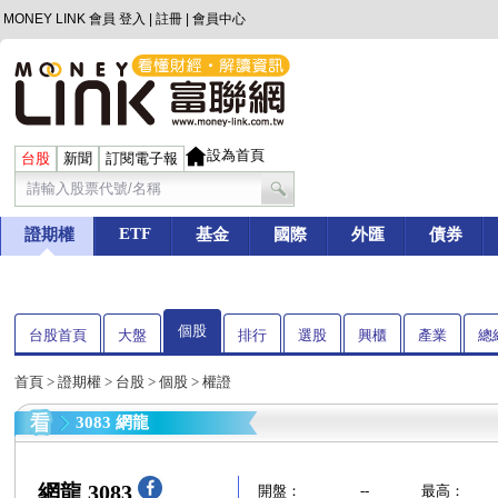
MONEY LINK 會員
登入
|
註冊
|
會員中心
設為首頁
台股
新聞
訂閱電子報
ETF
證期權
基金
國際
外匯
債券
個股
台股首頁
大盤
排行
選股
興櫃
產業
總
首頁
>
證期權
>
台股
>
個股
> 權證
3083 網龍
網龍 3083
開盤：
--
最高：