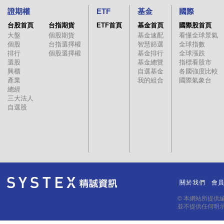
證期權
ETF
基金
國際
台股首頁
台指期貨
ETF首頁
基金首頁
國際股首頁
大盤
個股期貨
基金速配
看懂全球景氣
個股
台指選擇權
智慧篩選
全球指數
排行
個股選擇權
基金排行
全球漲跌
選股
基金總覽
指標看股市
興櫃
自選基金
各國強度比較
產業
我的組合
國際氣象台
總經
三大法人
自選股
關於我們
會
｜
｜
© 本網站所提供
並不提供任何明