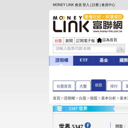
MONEY LINK 會員
登入
|
註冊
|
會員中心
設為首頁
台股
新聞
訂閱電子報
ETF
證期權
基金
國際
個股
台股首頁
大盤
排行
首頁
>
證期權
>
台股
>
個股
>
基本分析
>
基本
5347 世界
世界 5347
開盤：