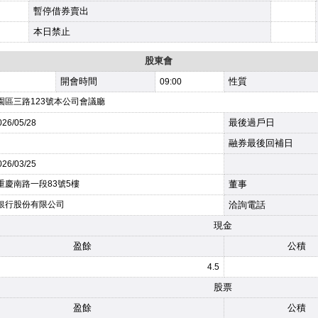
暫停借券賣出
本日禁止
股東會
開會時間
性質
09:00
園區三路123號本公司會議廳
最後過戶日
026
/05/28
融券最後回補日
026
/03/25
重慶南路一段83號5樓
董事
銀行股份有限公司
洽詢電話
現金
盈餘
公積
4.5
股票
盈餘
公積