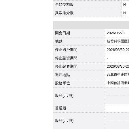
全額交割股
N
異常推介股
N
開會日期
2026
/05/28
地點
新竹科學園區
停止過戶期間
2026
/03/30-
2
停止融資期間
-
停止融券期間
2026
/03/20-
2
過戶地點
台北市中正區
股務單位
中國信託商業
股利(元/股)
普通股
股利(元/股)