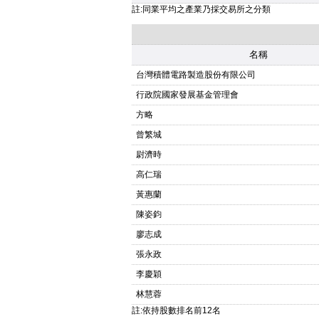
註:同業平均之產業乃採交易所之分類
名稱
台灣積體電路製造股份有限公司
行政院國家發展基金管理會
方略
曾繁城
尉濟時
高仁瑞
黃惠蘭
陳姿鈞
廖志成
張永政
李慶穎
林慧蓉
註:依持股數排名前12名