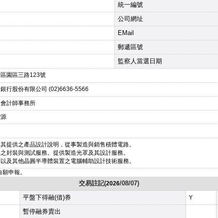
統一編號
公司網址
EMail
郵遞區號
監察人當選日期
區園區三路123號
行股份有限公司 (02)6636-5566
合會計師事務所
智源
與其提供之產品設計說明，從事製造與銷售積體電路。
品之封裝與測試服務。提供製造光罩及其設計服務。
路以及其他晶圓半導體裝置之電腦輔助設計技術服務。
改自願申報。
交易註記(
/08/07)
2026
平盤下得融(借)券
Y
暫停融券賣出