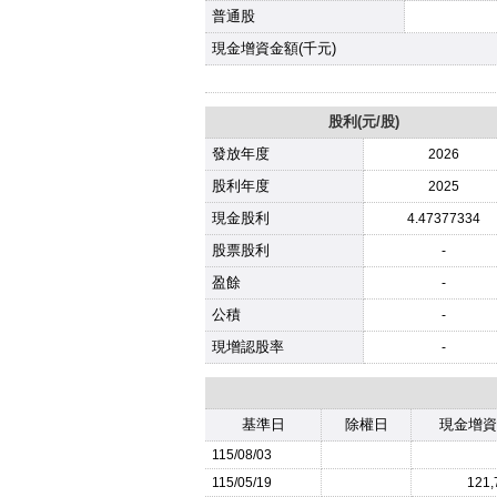
普通股
現金增資金額(千元)
股利(元/股)
發放年度
2026
股利年度
2025
現金股利
4.47377334
股票股利
-
盈餘
-
公積
-
現增認股率
-
基準日
除權日
現金增資
115/08/03
115/05/19
121,