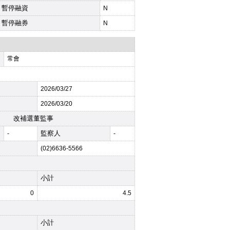
暫停融資
N
暫停融券
N
常會
2026
/03/27
2026
/03/20
改補選董監事
監察人
-
-
(02)6636-5566
小計
0
4.5
小計