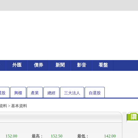
外匯
債券
新聞
影音
看盤
選股
興櫃
產業
總經
三大法人
自選股
資料
> 基本資料
152.00
最高：
152.50
最低：
142.00