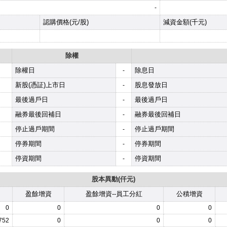
-
認購價格(元/股)
減資金額(千元)
除權
除權日
除息日
-
新股(憑証)上市日
股息發放日
-
最後過戶日
最後過戶日
-
融券最後回補日
融券最後回補日
-
停止過戶期間
停止過戶期間
-
停券期間
停券期間
-
停資期間
停資期間
-
股本異動(仟元)
盈餘增資
盈餘增資--員工分紅
公積增資
0
0
0
0
752
0
0
0