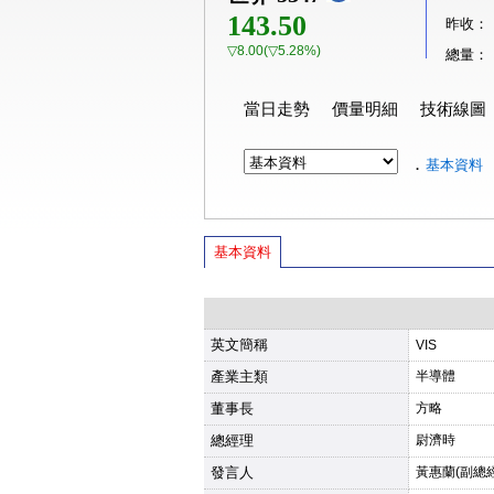
143.50
昨收：
▽8.00(▽5.28%)
總量：
當日走勢
價量明細
技術線圖
．
基本資料
基本資料
英文簡稱
VIS
產業主類
半導體
董事長
方略
總經理
尉濟時
發言人
黃惠蘭(副總