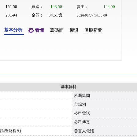
151.50
買進：
143.50
賣出：
144.00
23,594
金額：
34.51億
2026/08/07 14:30:00
基本分析
看懂
籌碼面
權證
個股新聞
基本資料
所屬集團
市場別
公司電話
公司傳真
經理暨財務長)
發言人電話