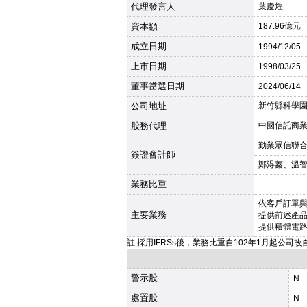
代理發言人
葉慶煌
資本額
187.96億元
成立日期
1994
/12/05
上市日期
1998
/03/25
董事當選日期
2024
/06/14
公司地址
新竹縣科學園
股務代理
中國信託商業銀
勤業眾信聯
簽證會計師
鄭淂蓁、溫
業務比重
依客戶訂單
主要業務
提供前述產
提供積體電
註:採用IFRSs後，業務比重自102年1月起公司
警示股
N
處置股
N