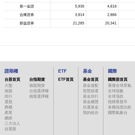
第一金證
5,930
4,818
合庫證券
3,914
2,866
群益證券
21,285
20,341
證期權
ETF
基金
國際
台股首頁
台指期貨
ETF首頁
基金首頁
國際股首頁
大盤
個股期貨
基金速配
看懂全球景氣
個股
台指選擇權
智慧篩選
全球指數
排行
個股選擇權
基金排行
全球漲跌
選股
基金總覽
指標看股市
興櫃
自選基金
各國強度比較
產業
我的組合
國際氣象台
總經
三大法人
自選股