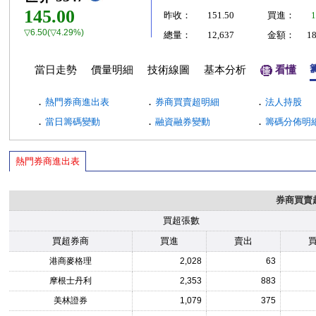
145.00
昨收：
151.50
買進：
1
▽6.50(▽4.29%)
總量：
12,637
金額：
1
當日走勢
價量明細
技術線圖
基本分析
看懂
．
．
．
熱門券商進出表
券商買賣超明細
法人持股
．
．
．
當日籌碼變動
融資融券變動
籌碼分佈明
熱門券商進出表
券商買賣
買超張數
買超券商
買進
賣出
港商麥格理
2,028
63
摩根士丹利
2,353
883
美林證券
1,079
375