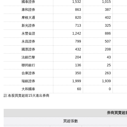
國泰證券
1,532
1,015
康和證券
863
387
摩根大通
820
402
新光證券
713
325
永豐金證
1,242
886
永昌證券
799
507
國票證券
432
208
法銀巴黎
204
43
聯邦銀行
136
25
合庫證券
350
263
瑞銀證券
1,999
1,939
大和國泰
60
0
註:各股買賣超前15大進出券商
券商買賣超前
買超張數