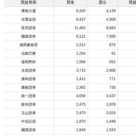
買超券商
買進
賣出
買
摩根大通
9,325
4,139
永豐金證
9,437
4,309
富邦證券
11,462
8,683
國泰證券
9,122
7,500
港商麥格理
2,312
875
法銀巴黎
1,254
91
港商野村
1,568
652
永昌證券
3,715
2,906
康和證券
1,412
771
臺銀證券
1,362
735
統一證券
4,058
3,437
新光證券
2,475
1,978
玉山證券
2,470
2,024
中信託證
1,870
1,448
國票證券
1,949
1,543