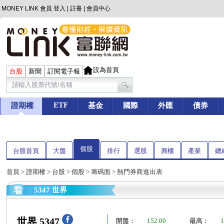
MONEY LINK 會員
登入
|
註冊
|
會員中心
設為首頁
台股
新聞
訂閱電子報
ETF
證期權
基金
國際
外匯
債券
個股
台股首頁
大盤
排行
選股
興櫃
產業
總
首頁
>
證期權
>
台股
>
個股
>
籌碼面
> 熱門券商進出表
5347 世界
世界 5347
開盤：
152.00
最高：
1