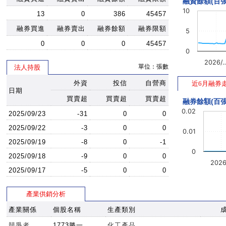
融資餘額(百張
10
13
0
386
45457
融券買進
融券賣出
融券餘額
融券限額
5
0
0
0
45457
0
2026/
單位：張數
法人持股
外資
投信
自營商
近6月融券
日期
買賣超
買賣超
買賣超
融券餘額(百張
0.02
2025/09/23
-31
0
0
2025/09/22
-3
0
0
0.01
2025/09/19
-8
0
-1
0
2025/09/18
-9
0
0
202
2025/09/17
-5
0
0
產業供銷分析
產業關係
個股名稱
生產類別
競爭者
1773勝一
化工產品