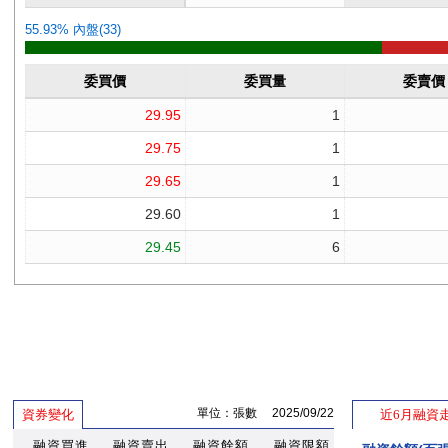
單位：張數 2025/09/22
資券變化
近6月融資
融資買進
融資賣出
融資餘額
融資限額