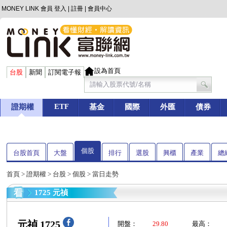
MONEY LINK 會員
登入
|
註冊
|
會員中心
設為首頁
台股
新聞
訂閱電子報
ETF
證期權
基金
國際
外匯
債券
個股
台股首頁
大盤
排行
選股
興櫃
產業
總
首頁
>
證期權
>
台股
>
個股
> 當日走勢
1725 元禎
元禎 1725
開盤：
29.80
最高：