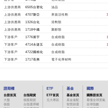
上游供應商
6505台塑化
油品
上游供應商
4707磐亞
界面活性劑
上游供應商
1326台化
溶劑類
上游供應商
1718中纖
聚醇類
下游客戶
1776展宇
合成樹脂
下游客戶
4714永捷五
合成樹脂
下游客戶
4722國精化
合成樹脂
下游客戶
1717長興
電子化學材料
證期權
ETF
基金
國際
台股首頁
台指期貨
ETF首頁
基金首頁
國際股首頁
大盤
個股期貨
元大專區
基金速配
看懂全球景氣
個股
台指選擇權
智慧篩選
全球指數