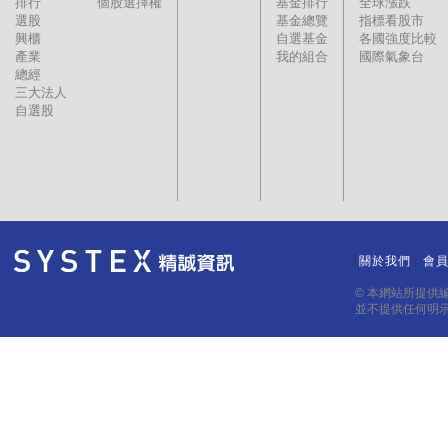
排行
個股選擇權
基金排行
全球漲跌
選股
基金總覽
指標看股市
興櫃
自選基金
各國強度比較
產業
我的組合
國際氣象台
總經
三大法人
自選股
關於我們
會
｜
｜
© 本網站所提供
並不提供任何明