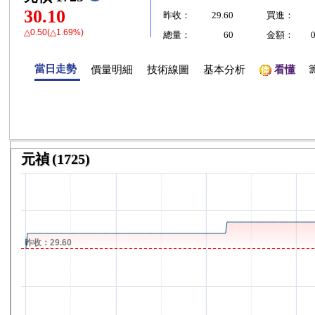
30.10
昨收：
29.60
買進：
△0.50(△1.69%)
總量：
60
金額：
當日走勢
價量明細
技術線圖
基本分析
看懂