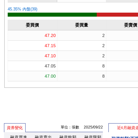
單位：張數 2025/09/22
資券變化
近6月融資
融資買進
融資賣出
融資餘額
融資限額