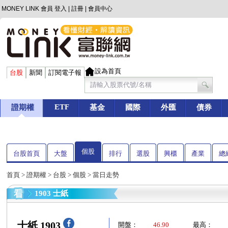
MONEY LINK 會員
登入
|
註冊
|
會員中心
設為首頁
台股
新聞
訂閱電子報
ETF
證期權
基金
國際
外匯
債券
個股
台股首頁
大盤
排行
選股
興櫃
產業
總
首頁
>
證期權
>
台股
>
個股
> 當日走勢
1903 士紙
士紙 1903
開盤：
46.90
最高：