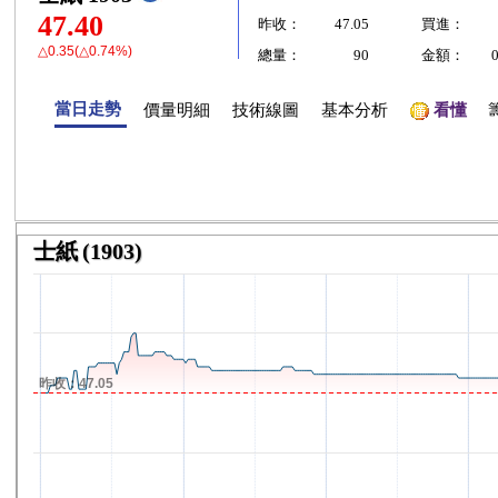
47.40
昨收：
47.05
買進：
△0.35(△0.74%)
總量：
90
金額：
當日走勢
價量明細
技術線圖
基本分析
看懂