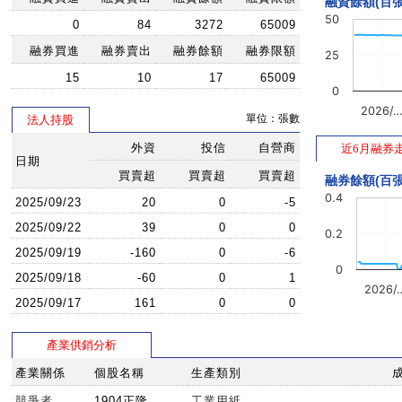
融資餘額(百張
50
0
84
3272
65009
融券買進
融券賣出
融券餘額
融券限額
25
15
10
17
65009
0
2026/
單位：張數
法人持股
外資
投信
自營商
近6月融券
日期
買賣超
買賣超
買賣超
融券餘額(百張
0.4
2025/09/23
20
0
-5
2025/09/22
39
0
0
0.2
2025/09/19
-160
0
-6
0
2025/09/18
-60
0
1
2026/
2025/09/17
161
0
0
產業供銷分析
產業關係
個股名稱
生產類別
競爭者
1904正隆
工業用紙