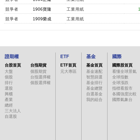
競爭者
1906寶隆
工業用紙
競爭者
1909榮成
工業用紙
證期權
ETF
基金
國際
台股首頁
台指期貨
ETF首頁
基金首頁
國際股首頁
大盤
個股期貨
元大專區
基金速配
看懂全球景氣
個股
台指選擇權
智慧篩選
全球指數
排行
個股選擇權
基金排行
全球漲跌
選股
基金總覽
指標看股市
興櫃
自選基金
各國強度比較
產業
我的組合
國際氣象台
總經
三大法人
自選股