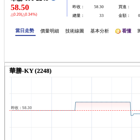
58.50
昨收：
58.30
買進：
△0.20(△0.34%)
總量：
33
金額：
當日走勢
價量明細
技術線圖
基本分析
看懂