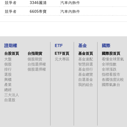
競爭者
3346麗清
汽車內飾件
競爭者
6605帝寶
汽車內飾件
證期權
ETF
基金
國際
台股首頁
台指期貨
ETF首頁
基金首頁
國際股首頁
大盤
個股期貨
元大專區
基金速配
看懂全球景氣
個股
台指選擇權
智慧篩選
全球指數
排行
個股選擇權
基金排行
全球漲跌
選股
基金總覽
指標看股市
興櫃
自選基金
各國強度比較
產業
我的組合
國際氣象台
總經
三大法人
自選股