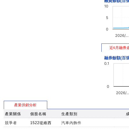
融資餘額(百張
10
5
0
2026/…
近6月融券
融券餘額(百張
0.1
0
2026/
產業供銷分析
產業關係
個股名稱
生產類別
競爭者
1522堤維西
汽車內飾件