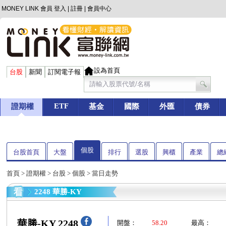
MONEY LINK 會員
登入
|
註冊
|
會員中心
設為首頁
台股
新聞
訂閱電子報
ETF
證期權
基金
國際
外匯
債券
個股
台股首頁
大盤
排行
選股
興櫃
產業
總
首頁
>
證期權
>
台股
>
個股
> 當日走勢
2248 華勝-KY
華勝-KY 2248
開盤：
58.20
最高：