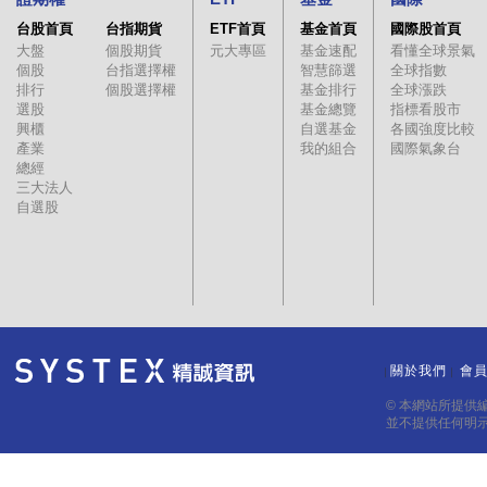
台股首頁
台指期貨
ETF首頁
基金首頁
國際股首頁
大盤
個股期貨
元大專區
基金速配
看懂全球景氣
個股
台指選擇權
智慧篩選
全球指數
排行
個股選擇權
基金排行
全球漲跌
選股
基金總覽
指標看股市
興櫃
自選基金
各國強度比較
產業
我的組合
國際氣象台
總經
三大法人
自選股
關於我們
會
｜
｜
© 本網站所提供
並不提供任何明