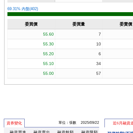
單位：張數 2025/09/22
資券變化
近6月融資
融資買進
融資賣出
融資餘額
融資限額