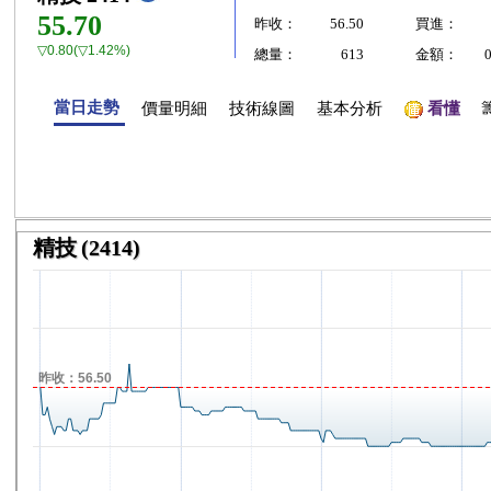
55.70
昨收：
56.50
買進：
▽0.80(▽1.42%)
總量：
613
金額：
當日走勢
價量明細
技術線圖
基本分析
看懂