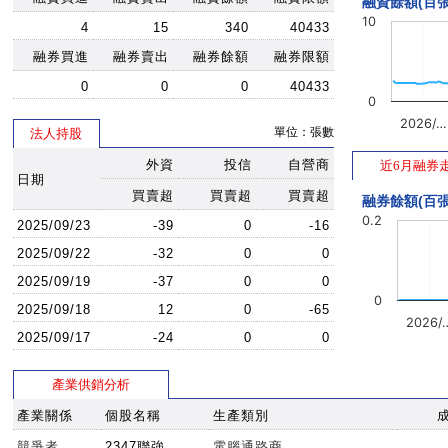
融資餘額(百張
10
4
15
340
40433
融券買進
融券賣出
融券餘額
融券限額
0
0
0
40433
0
2026/…
單位：張數
法人持股
外資
投信
自營商
近6月融券
日期
買賣超
買賣超
買賣超
融券餘額(百張
0.2
2025/09/23
-39
0
-16
2025/09/22
-32
0
0
2025/09/19
-37
0
0
0
2025/09/18
12
0
-65
2026/
2025/09/17
-24
0
0
產業供銷分析
產業關係
個股名稱
生產類別
競爭者
2347聯強
電腦通路商