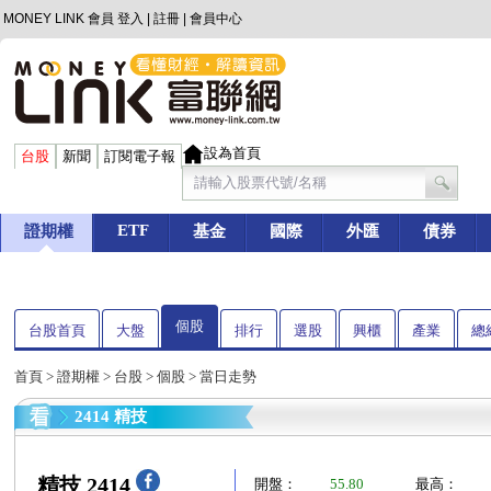
MONEY LINK 會員
登入
|
註冊
|
會員中心
設為首頁
台股
新聞
訂閱電子報
ETF
證期權
基金
國際
外匯
債券
個股
台股首頁
大盤
排行
選股
興櫃
產業
總
首頁
>
證期權
>
台股
>
個股
> 當日走勢
2414 精技
精技 2414
開盤：
55.80
最高：