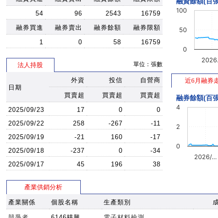
融資餘額(百張
100
54
96
2543
16759
融券買進
融券賣出
融券餘額
融券限額
50
1
0
58
16759
0
202
單位：張數
法人持股
外資
投信
自營商
近6月融券
日期
買賣超
買賣超
買賣超
融券餘額(百張
4
2025/09/23
17
0
0
2025/09/22
258
-267
-11
2
2025/09/19
-21
160
-17
0
2025/09/18
-237
0
-34
2026/…
2025/09/17
45
196
38
產業供銷分析
產業關係
個股名稱
生產類別
競爭者
6146耕興
電子材料檢測