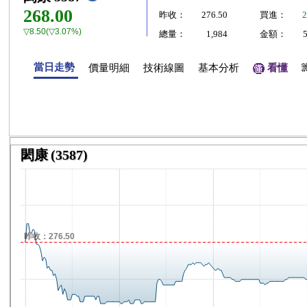
268.00
昨收：
276.50
買進：
2
▽8.50(▽3.07%)
總量：
1,984
金額：
當日走勢
價量明細
技術線圖
基本分析
看懂