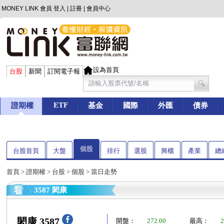
MONEY LINK 會員
登入
|
註冊
|
會員中心
設為首頁
台股
新聞
訂閱電子報
ETF
證期權
基金
國際
外匯
債券
個股
台股首頁
大盤
排行
選股
興櫃
產業
總
首頁
>
證期權
>
台股
>
個股
> 當日走勢
3587 閎康
閎康 3587
開盤：
272.00
最高：
2