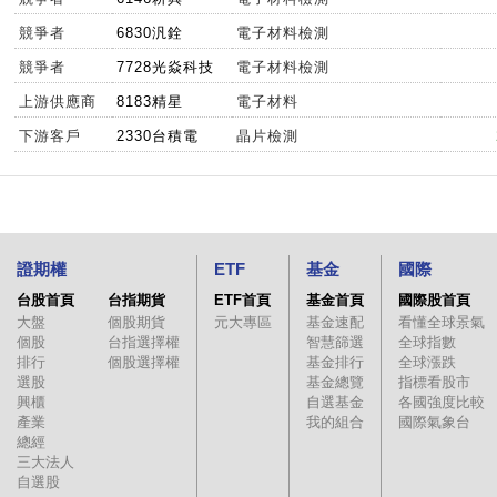
競爭者
6830汎銓
電子材料檢測
競爭者
7728光焱科技
電子材料檢測
上游供應商
8183精星
電子材料
下游客戶
2330台積電
晶片檢測
證期權
ETF
基金
國際
台股首頁
台指期貨
ETF首頁
基金首頁
國際股首頁
大盤
個股期貨
元大專區
基金速配
看懂全球景氣
個股
台指選擇權
智慧篩選
全球指數
排行
個股選擇權
基金排行
全球漲跌
選股
基金總覽
指標看股市
興櫃
自選基金
各國強度比較
產業
我的組合
國際氣象台
總經
三大法人
自選股