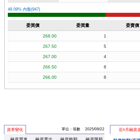
單位：張數 2025/09/22
資券變化
近6月融資
融資買進
融資賣出
融資餘額
融資限額