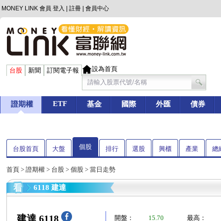
MONEY LINK 會員
登入
|
註冊
|
會員中心
設為首頁
台股
新聞
訂閱電子報
ETF
證期權
基金
國際
外匯
債券
個股
台股首頁
大盤
排行
選股
興櫃
產業
總
首頁
>
證期權
>
台股
>
個股
> 當日走勢
6118 建達
建達 6118
開盤：
15.70
最高：