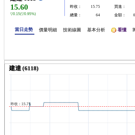
15.60
昨收：
15.75
買進：
▽0.15(▽0.95%)
總量：
64
金額：
當日走勢
價量明細
技術線圖
基本分析
看懂