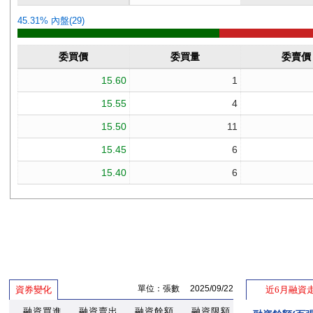
單位：張數 2025/09/22
資券變化
近6月融資
融資買進
融資賣出
融資餘額
融資限額