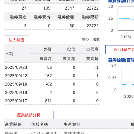
融資餘額(百張
50
27
105
2347
22722
融券買進
融券賣出
融券餘額
融券限額
25
3
0
50
22722
0
2026/
單位：張數
法人持股
外資
投信
自營商
近6月融券
日期
買賣超
買賣超
買賣超
融券餘額(百張
0.5
2025/09/23
56
0
-1
2025/09/22
162
0
1
0.25
2025/09/19
-62
0
0
0
2025/09/18
2
0
0
202
2025/09/17
811
0
0
產業供銷分析
產業關係
個股名稱
生產類別
競爭者
6171大城地產
電腦通路商