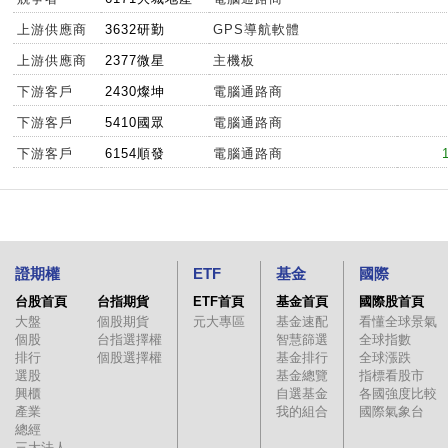
上游供應商
3632研勤
GPS導航軟體
上游供應商
2377微星
主機板
下游客戶
2430燦坤
電腦通路商
下游客戶
5410國眾
電腦通路商
下游客戶
6154順發
電腦通路商
證期權
ETF
基金
國際
台股首頁
台指期貨
ETF首頁
基金首頁
國際股首頁
大盤
個股期貨
元大專區
基金速配
看懂全球景氣
個股
台指選擇權
智慧篩選
全球指數
排行
個股選擇權
基金排行
全球漲跌
選股
基金總覽
指標看股市
興櫃
自選基金
各國強度比較
產業
我的組合
國際氣象台
總經
三大法人