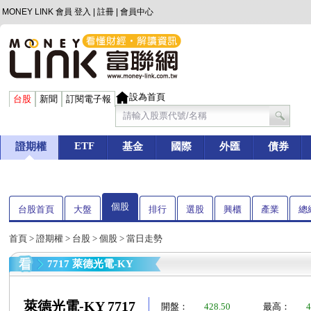
MONEY LINK 會員
登入
|
註冊
|
會員中心
設為首頁
台股
新聞
訂閱電子報
ETF
證期權
基金
國際
外匯
債券
個股
台股首頁
大盤
排行
選股
興櫃
產業
總
首頁
>
證期權
>
台股
>
個股
> 當日走勢
7717 萊德光電-KY
萊德光電-KY 7717
開盤：
428.50
最高：
4