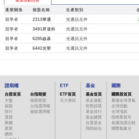
產業供銷分析
產業關係
個股名稱
生產類別
競爭者
2313華通
光通訊元件
競爭者
3491昇達科
光通訊元件
競爭者
6285啟碁
光通訊元件
競爭者
6442光聖
光通訊元件
證期權
ETF
基金
國際
台股首頁
台指期貨
ETF首頁
基金首頁
國際股首頁
大盤
個股期貨
元大專區
基金速配
看懂全球景氣
個股
台指選擇權
智慧篩選
全球指數
排行
個股選擇權
基金排行
全球漲跌
選股
基金總覽
指標看股市
興櫃
自選基金
各國強度比較
產業
我的組合
國際氣象台
總經