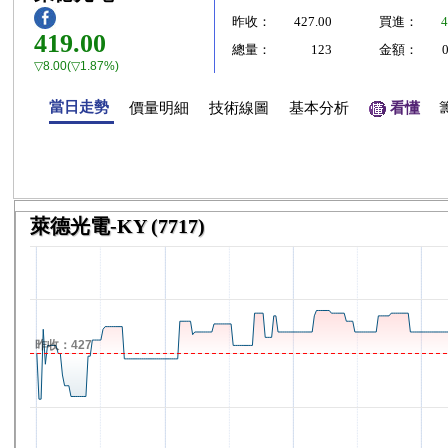
昨收：
427.00
買進：
4
419.00
總量：
123
金額：
▽8.00(▽1.87%)
當日走勢
價量明細
技術線圖
基本分析
看懂