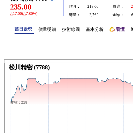
235.00
昨收：
218.00
買進：
2
△17.00(△7.80%)
總量：
2,762
金額：
當日走勢
價量明細
技術線圖
基本分析
看懂