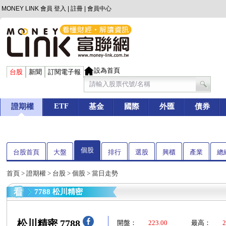
MONEY LINK 會員
登入
|
註冊
|
會員中心
設為首頁
台股
新聞
訂閱電子報
ETF
證期權
基金
國際
外匯
債券
個股
台股首頁
大盤
排行
選股
興櫃
產業
總
首頁
>
證期權
>
台股
>
個股
> 當日走勢
7788 松川精密
松川精密 7788
開盤：
223.00
最高：
2