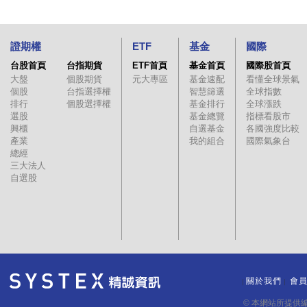
證期權
ETF
基金
國際
台股首頁
台指期貨
ETF首頁
基金首頁
國際股首頁
大盤
個股期貨
元大專區
基金速配
看懂全球景氣
個股
台指選擇權
智慧篩選
全球指數
排行
個股選擇權
基金排行
全球漲跌
選股
基金總覽
指標看股市
興櫃
自選基金
各國強度比較
產業
我的組合
國際氣象台
總經
三大法人
自選股
關於我們
會
｜
｜
© 本網站所提供