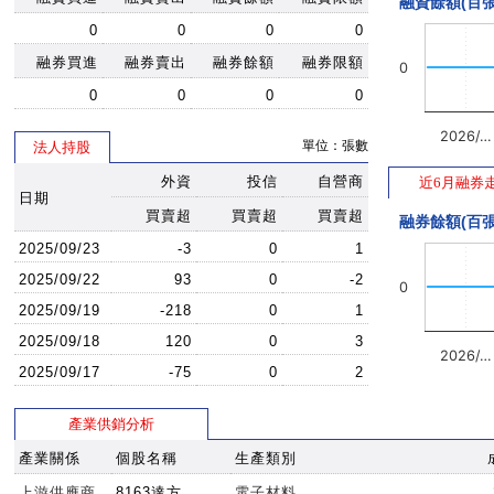
融資餘額(百張
0
0
0
0
融券買進
融券賣出
融券餘額
融券限額
0
0
0
0
0
2026/…
單位：張數
法人持股
外資
投信
自營商
近6月融券
日期
買賣超
買賣超
買賣超
融券餘額(百張
2025/09/23
-3
0
1
2025/09/22
93
0
-2
0
2025/09/19
-218
0
1
2025/09/18
120
0
3
2026/…
2025/09/17
-75
0
2
產業供銷分析
產業關係
個股名稱
生產類別
上游供應商
8163達方
電子材料