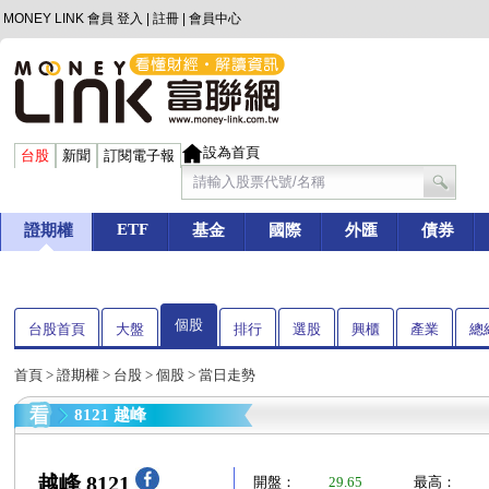
MONEY LINK 會員
登入
|
註冊
|
會員中心
設為首頁
台股
新聞
訂閱電子報
ETF
證期權
基金
國際
外匯
債券
個股
台股首頁
大盤
排行
選股
興櫃
產業
總
首頁
>
證期權
>
台股
>
個股
> 當日走勢
8121 越峰
越峰 8121
開盤：
29.65
最高：