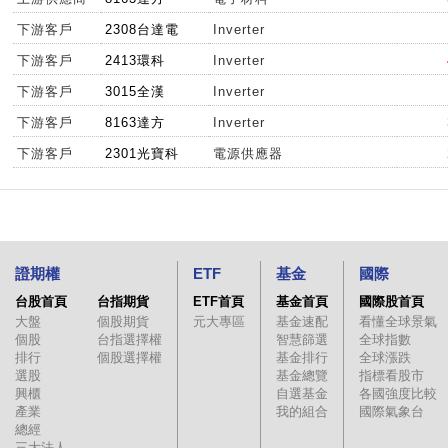
下游客戶
2308台達電
Inverter
下游客戶
2413環科
Inverter
下游客戶
3015全漢
Inverter
下游客戶
8163達方
Inverter
下游客戶
2301光寶科
電源供應器
證期權
ETF
基金
國際
台股首頁
台指期貨
ETF首頁
基金首頁
國際股首頁
大盤
個股期貨
元大專區
基金速配
看懂全球景氣
個股
台指選擇權
智慧篩選
全球指數
排行
個股選擇權
基金排行
全球漲跌
選股
基金總覽
指標看股市
興櫃
自選基金
各國強度比較
產業
我的組合
國際氣象台
總經
三大法人