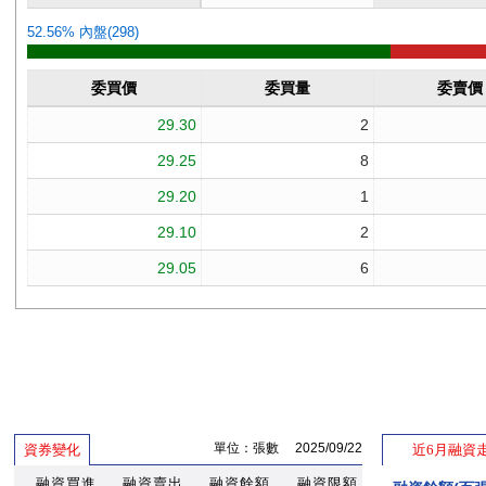
單位：張數 2025/09/22
資券變化
近6月融資
融資買進
融資賣出
融資餘額
融資限額