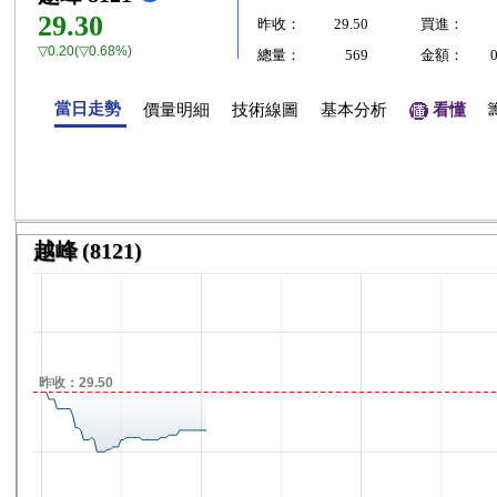
29.30
昨收：
29.50
買進：
▽0.20(▽0.68%)
總量：
569
金額：
當日走勢
價量明細
技術線圖
基本分析
看懂