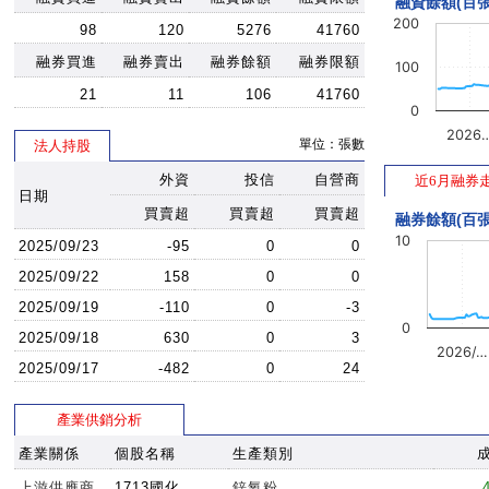
融資餘額(百張
200
98
120
5276
41760
融券買進
融券賣出
融券餘額
融券限額
100
21
11
106
41760
0
2026
單位：張數
法人持股
外資
投信
自營商
近6月融券
日期
買賣超
買賣超
買賣超
融券餘額(百張
10
2025/09/23
-95
0
0
2025/09/22
158
0
0
2025/09/19
-110
0
-3
0
2025/09/18
630
0
3
2026/…
2025/09/17
-482
0
24
產業供銷分析
產業關係
個股名稱
生產類別
上游供應商
1713國化
鋅氧粉