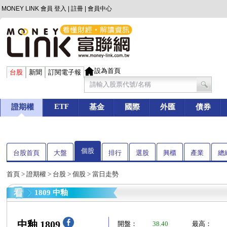
MONEY LINK 會員
登入
|
註冊
|
會員中心
設為首頁
台股
新聞
訂閱電子報
ETF
證期權
基金
國際
外匯
債券
個股
台股首頁
大盤
排行
選股
興櫃
產業
總
首頁
>
證期權
>
台股
>
個股
> 當日走勢
1809 中釉
中釉 1809
開盤：
38.40
最高：