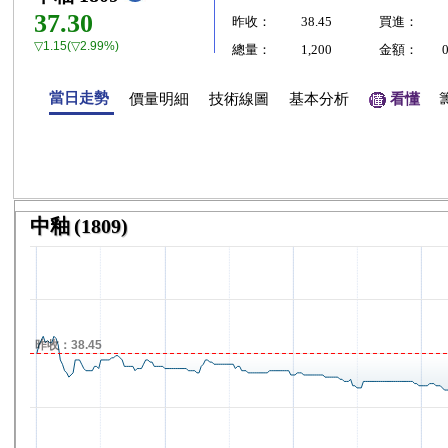
37.30
昨收：
38.45
買進：
▽1.15(▽2.99%)
總量：
1,200
金額：
當日走勢
價量明細
技術線圖
基本分析
看懂