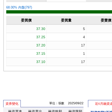
單位：張數 2025/09/22
資券變化
近6月融資
融資買進
融資賣出
融資餘額
融資限額