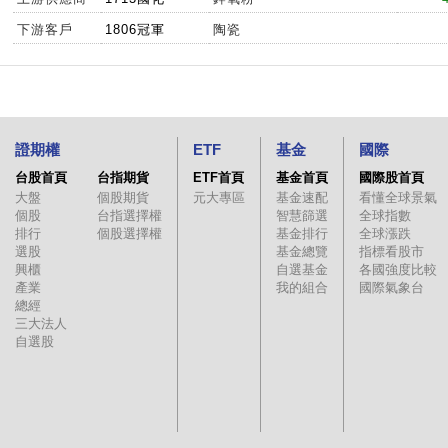
下游客戶
1806冠軍
陶瓷
證期權
ETF
基金
國際
台股首頁
台指期貨
ETF首頁
基金首頁
國際股首頁
大盤
個股期貨
元大專區
基金速配
看懂全球景氣
個股
台指選擇權
智慧篩選
全球指數
排行
個股選擇權
基金排行
全球漲跌
選股
基金總覽
指標看股市
興櫃
自選基金
各國強度比較
產業
我的組合
國際氣象台
總經
三大法人
自選股