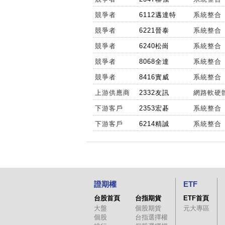
競爭者
6112邁達特
系統整合
競爭者
6221晉泰
系統整合
競爭者
6240松崗
系統整合
競爭者
8068全達
系統整合
競爭者
8416實威
系統整合
上游供應商
2332友訊
網路軟硬
下游客戶
2353宏碁
系統整合
下游客戶
6214精誠
系統整合
證期權
ETF
台股首頁
台指期貨
ETF首頁
大盤
個股期貨
元大專區
個股
台指選擇權