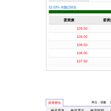
單位：張數 202
資券變化
融資買進
融資賣出
融資餘額