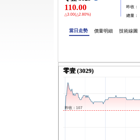
110.00
昨收：
△3.00(△2.80%)
總量：
當日走勢
價量明細
技術線圖