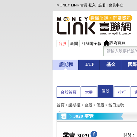
MONEY LINK 會員
登入
|
註冊
|
會員中心
設為首頁
台股
新聞
訂閱電子報
ETF
證期權
基金
國際
個股
台股首頁
大盤
排行
首頁
>
證期權
>
台股
>
個股
> 當日走勢
3029 零壹
零壹 3029
開盤：