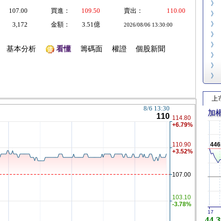
》
107.00
買進：
109.50
賣出：
110.00
》
》
3,172
金額：
3.51億
2026/08/06 13:30:00
》
》
基本分析
看懂
籌碼面
權證
個股新聞
》
》
》
上
加
446
17
44,3