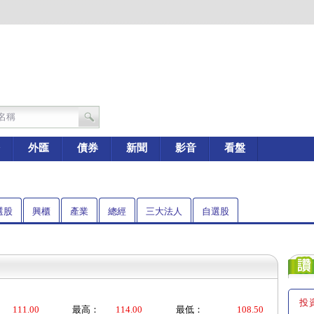
外匯
債券
新聞
影音
看盤
選股
興櫃
產業
總經
三大法人
自選股
投
111.00
最高：
114.00
最低：
108.50