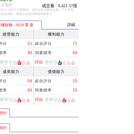
.富聯網
成交量 : 9,421.57億
日14:30至下次開盤前，成交金額含盤後定價，不含零股、
拍賣及標購。實際以交易所轉檔時間為主。
詳細...
懂財報 - 3029 零 壹
經營能力
獲利能力
評分
51
綜合評分
71
標準
40
同業標準
69
評比
成長能力
償債能力
評分
54
綜合評分
15
標準
45
同業標準
15
評比
排行
排行