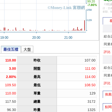
©精誠
註：交易
鉅額、
看
綜合
同業
評比
綜合
同業
評比
推薦
點閱