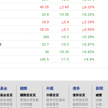
45.25
△2.65
△6.22%
20.8
▽0.05
▽0.24%
18.9
△0.4
△2.16%
18.15
△0.1
△0.55%
169
▽0.5
▽0.29%
體
22.7
▽0.2
▽0.87%
30
▽0.25
▽0.83%
145.5
▽7.5
▽4.9%
基金
國際
外匯
債券
新聞
基金首頁
國際股首頁
外匯首頁
債券首頁
總覽
基金速配
看懂全球景氣
匯率升貶圖表
全球債走勢
頭條
智慧篩選
全球指數
最新匯率
倫敦拆放款
台股