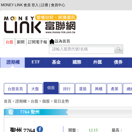
MONEY LINK 會員
登入
|
註冊
|
會員中心
設為首頁
台股
新聞
訂閱電子報
ETF
證期權
基金
國際
外匯
債券
個股
台股首頁
大盤
排行
選股
興櫃
產業
總
首頁
>
證期權
>
台股
>
個股
> 當日走勢
7764 聖州
聖州 7764
開盤：
12.15
最高：