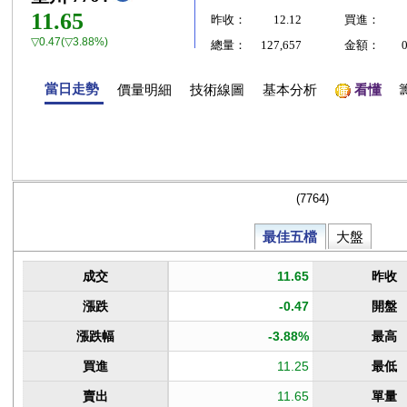
11.65
昨收：
12.12
買進：
▽0.47(▽3.88%)
總量：
127,657
金額：
當日走勢
價量明細
技術線圖
基本分析
看懂