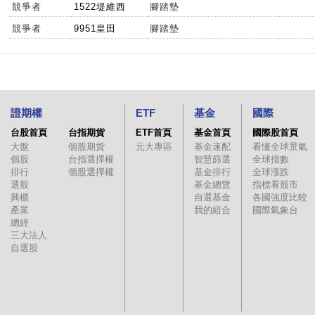
競爭者
1522堤維西
腳踏墊
競爭者
9951皇田
腳踏墊
證期權
ETF
基金
國際
台股首頁
台指期貨
ETF首頁
基金首頁
國際股首頁
大盤
個股期貨
元大專區
基金速配
看懂全球景氣
個股
台指選擇權
智慧篩選
全球指數
排行
個股選擇權
基金排行
全球漲跌
選股
基金總覽
指標看股市
興櫃
自選基金
各國強度比較
產業
我的組合
國際氣象台
總經
三大法人
自選股