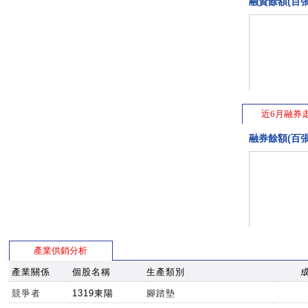
融資餘額(百張
近6月融券
融券餘額(百張
產業供銷分析
產業關係
個股名稱
生產類別
競爭者
1319東陽
腳踏墊