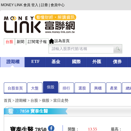
MONEY LINK 會員
登入
|
註冊
|
會員中心
設為首頁
台股
新聞
訂閱電子報
ETF
證期權
基金
國際
外匯
債券
個股
台股首頁
大盤
排行
選股
興櫃
產業
總
首頁
>
證期權
>
台股
>
個股
> 當日走勢
7850 寶泰生醫
寶泰生醫 7850
開盤：
13.55
最高：