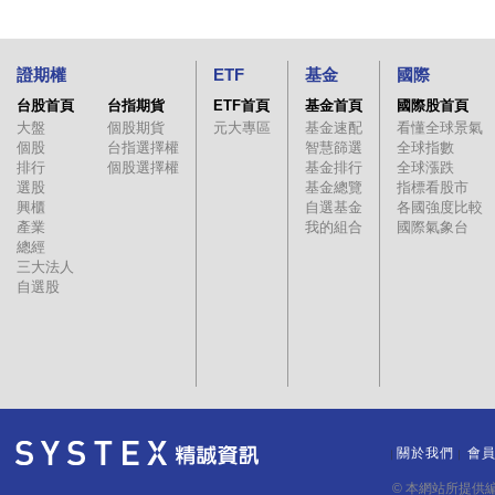
證期權
ETF
基金
國際
台股首頁
台指期貨
ETF首頁
基金首頁
國際股首頁
大盤
個股期貨
元大專區
基金速配
看懂全球景氣
個股
台指選擇權
智慧篩選
全球指數
排行
個股選擇權
基金排行
全球漲跌
選股
基金總覽
指標看股市
興櫃
自選基金
各國強度比較
產業
我的組合
國際氣象台
總經
三大法人
自選股
關於我們
會
｜
｜
© 本網站所提供