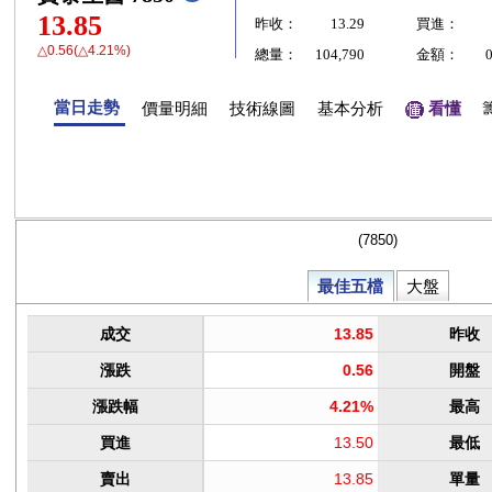
13.85
昨收：
13.29
買進：
△0.56(△4.21%)
總量：
104,790
金額：
當日走勢
價量明細
技術線圖
基本分析
看懂