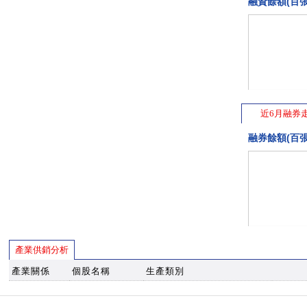
融資餘額(百張
近6月融券
融券餘額(百張
產業供銷分析
產業關係
個股名稱
生產類別