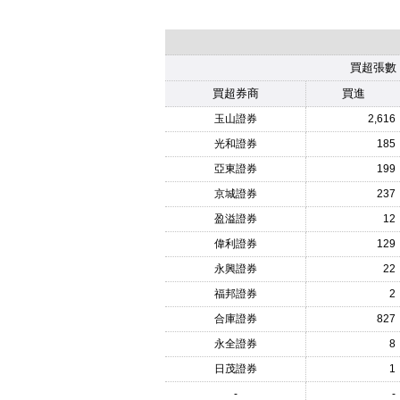
買超張數
買超券商
買進
玉山證券
2,616
光和證券
185
亞東證券
199
京城證券
237
盈溢證券
12
偉利證券
129
永興證券
22
福邦證券
2
合庫證券
827
永全證券
8
日茂證券
1
-
-