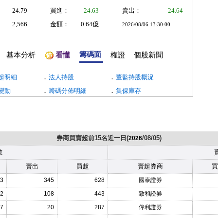
24.79
買進：
24.63
賣出：
24.64
2,566
金額：
0.64億
2026/08/06 13:30:00
籌碼面
基本分析
看懂
權證
個股新聞
．
．
超明細
法人持股
董監持股概況
．
．
變動
籌碼分佈明細
集保庫存
券商買賣超前15名近一日(
/08/05)
2026
數
賣出
買超
賣超券商
買
3
345
628
國泰證券
2
108
443
致和證券
7
20
287
偉利證券