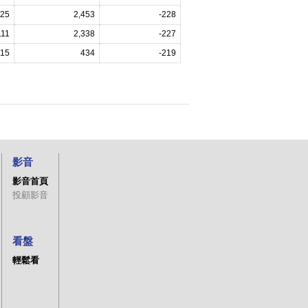
225
2,453
-228
111
2,338
-227
15
434
-219
影音
影音首頁
投顧影音
看盤
輕鬆看