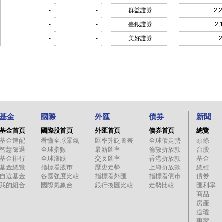
-
-
群益證券
2,
-
-
臺銀證券
2,
-
-
美好證券
2
基金
國際
外匯
債券
新聞
基金首頁
國際股首頁
外匯首頁
債券首頁
總覽
基金速配
看懂全球景氣
匯率升貶圖表
全球債走勢
頭條
智慧篩選
全球指數
最新匯率
倫敦拆放款
台股
基金排行
全球漲跌
交叉匯率
香港拆放款
基金
基金總覽
指標看股市
歷史走勢
上海拆放款
總經
自選基金
各國強度比較
指標看外匯
指標看債市
債券
我的組合
國際氣象台
銀行換匯比較
走勢比較
匯利率
商品
房產
道瓊
專家