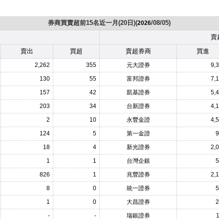
券商買賣超前15名近一月(20日)(
/08/05)
2026
賣
賣出
買超
賣超券商
買進
2,262
355
元大證券
9,
130
55
富邦證券
7,
157
42
凱基證券
5,
203
34
台新證券
4,
2
10
永豐金證
4,
124
5
第一金證
9
18
4
新光證券
2,
1
1
台灣企銀
5
826
1
兆豐證券
2,
8
0
統一證券
5
1
0
大昌證券
2
-
-
瑞銀證券