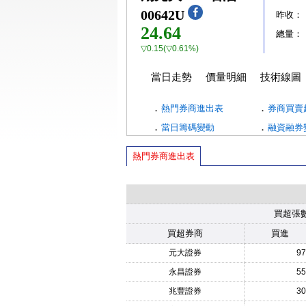
00642U
昨收：
24.64
總量：
▽0.15(▽0.61%)
當日走勢
價量明細
技術線圖
．
．
熱門券商進出表
券商買賣
．
．
當日籌碼變動
融資融券
熱門券商進出表
買超張
買超券商
買進
元大證券
97
永昌證券
55
兆豐證券
30