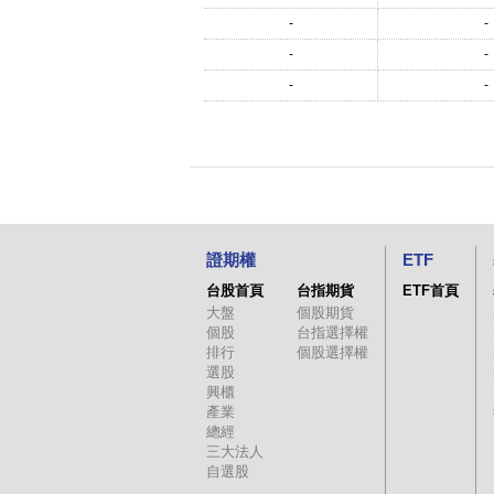
-
-
-
-
-
-
證期權
ETF
台股首頁
台指期貨
ETF首頁
大盤
個股期貨
個股
台指選擇權
排行
個股選擇權
選股
興櫃
產業
總經
三大法人
自選股