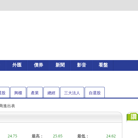
外匯
債券
新聞
影音
看盤
選股
興櫃
產業
總經
三大法人
自選股
券商進出表
24.75
最高：
25.05
最低：
24.62