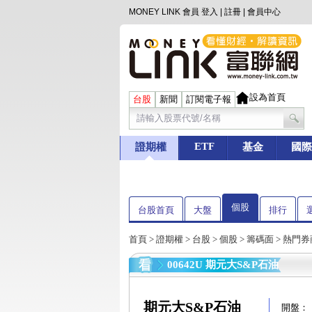
MONEY LINK 會員
登入
|
註冊
|
會員中心
設為首頁
台股
新聞
訂閱電子報
ETF
證期權
基金
國際
個股
台股首頁
大盤
排行
首頁
>
證期權
>
台股
>
個股
>
籌碼面
> 熱門
00642U 期元大S&P石油
期元大S&P石油
開盤：