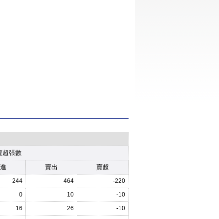
賣超張數
進
賣出
賣超
244
464
-220
0
10
-10
16
26
-10