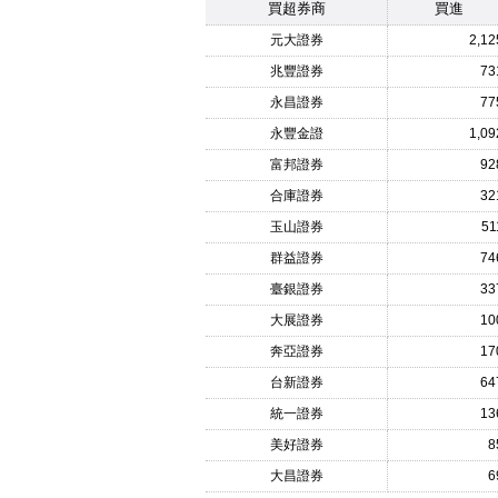
買超券商
買進
元大證券
2,12
兆豐證券
73
永昌證券
77
永豐金證
1,09
富邦證券
92
合庫證券
32
玉山證券
51
群益證券
74
臺銀證券
33
大展證券
10
奔亞證券
17
台新證券
64
統一證券
13
美好證券
8
大昌證券
6