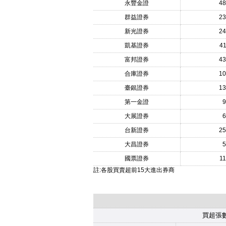
永豐金證
48
群益證券
23
新光證券
24
凱基證券
4
富邦證券
43
合庫證券
10
臺銀證券
13
第一金證
9
大展證券
6
台新證券
25
大昌證券
5
國票證券
1
註:各股買賣超前15大進出券商
買超張